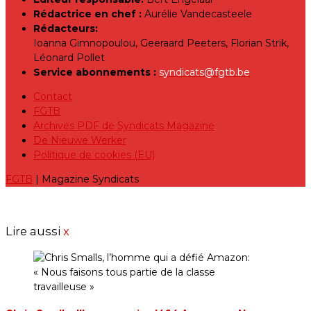
Rédactrice en chef :
Aurélie Vandecasteele
Rédacteurs:
Ioanna Gimnopoulou, Geeraard Peeters, Florian Strik,
Léonard Pollet
Service abonnements :
syndicats@fgtb.be
Contact
FGTB
Archives PDF de Syndicats Magazine
De Nieuwe Werker
Politique de cookies (EU)
FGTB
| Magazine Syndicats
Lire aussi
x