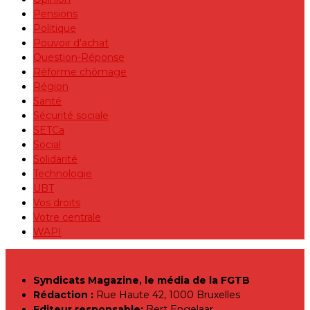
Pensions
Politique
Pouvoir d'achat
Question-Réponse
Réforme chômage
Région
Santé
Sécurité sociale
SETCa
Social
Solidarité
Technologie
UBT
Vos droits
Votre centrale
WAPI
Syndicats Magazine, le média de la FGTB
Rédaction :
Rue Haute 42, 1000 Bruxelles
Editeur responsable:
Bert Engelaar