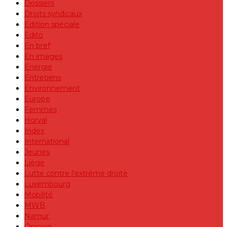
Dossiers
Droits syndicaux
Edition spéciale
Edito
En bref
En images
Energie
Entretiens
Environnement
Europe
Femmes
Horval
Index
International
Jeunes
Liège
Lutte contre l'extrême droite
Luxembourg
Mobilité
MWB
Namur
Opinion