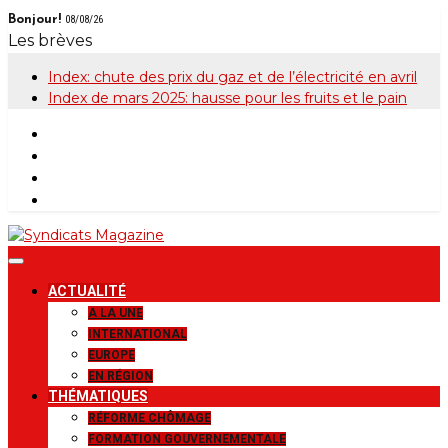
Skip
Bonjour!
08/08/26
to
Les brèves
content
Index: chute des prix du gaz et de l’électricité en avril
Index de mars 2025: hausse pour les fruits et le pain
Syndicats
Le magazine de la FGTB
ACTUALITÉ
Magazine
A LA UNE
INTERNATIONAL
EUROPE
EN RÉGION
THÉMATIQUES
RÉFORME CHÔMAGE
FORMATION GOUVERNEMENTALE