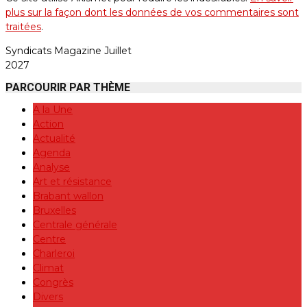
plus sur la façon dont les données de vos commentaires sont
traitées
.
Syndicats Magazine Juillet
2027
PARCOURIR PAR THÈME
A la Une
Action
Actualité
Agenda
Analyse
Art et résistance
Brabant wallon
Bruxelles
Centrale générale
Centre
Charleroi
Climat
Congrès
Divers