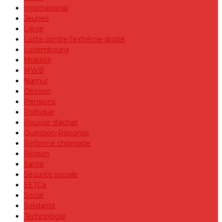
International
Jeunes
Liège
Lutte contre l'extrême droite
Luxembourg
Mobilité
MWB
Namur
Opinion
Pensions
Politique
Pouvoir d'achat
Question-Réponse
Réforme chômage
Région
Santé
Sécurité sociale
SETCa
Social
Solidarité
Technologie