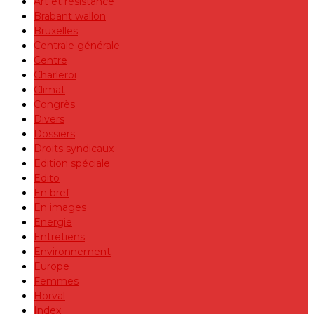
Art et résistance
Brabant wallon
Bruxelles
Centrale générale
Centre
Charleroi
Climat
Congrès
Divers
Dossiers
Droits syndicaux
Edition spéciale
Edito
En bref
En images
Energie
Entretiens
Environnement
Europe
Femmes
Horval
Index