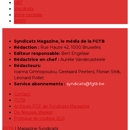
UBT
Vos droits
Votre centrale
WAPI
Syndicats Magazine, le média de la FGTB
Rédaction :
Rue Haute 42, 1000 Bruxelles
Editeur responsable:
Bert Engelaar
Rédactrice en chef :
Aurélie Vandecasteele
Rédacteurs:
Ioanna Gimnopoulou, Geeraard Peeters, Florian Strik,
Léonard Pollet
Service abonnements :
syndicats@fgtb.be
Contact
FGTB
Archives PDF de Syndicats Magazine
De Nieuwe Werker
Politique de cookies (EU)
FGTB
| Magazine Syndicats