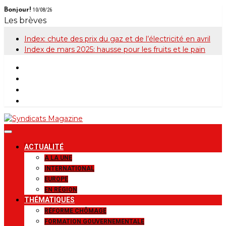
Skip
Bonjour!
10/08/26
to
Les brèves
content
Index: chute des prix du gaz et de l’électricité en avril
Index de mars 2025: hausse pour les fruits et le pain
Syndicats
Le magazine de la FGTB
ACTUALITÉ
Magazine
A LA UNE
INTERNATIONAL
EUROPE
EN RÉGION
THÉMATIQUES
RÉFORME CHÔMAGE
FORMATION GOUVERNEMENTALE