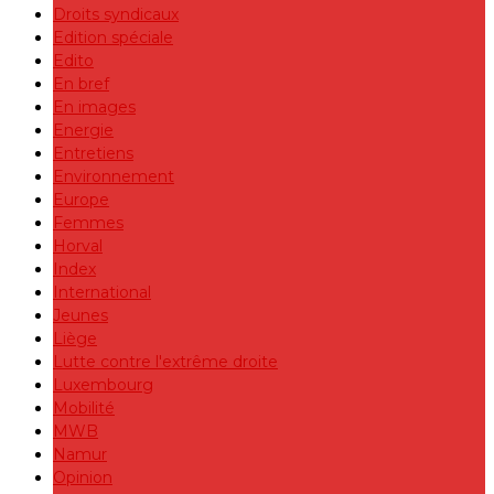
Droits syndicaux
Edition spéciale
Edito
En bref
En images
Energie
Entretiens
Environnement
Europe
Femmes
Horval
Index
International
Jeunes
Liège
Lutte contre l'extrême droite
Luxembourg
Mobilité
MWB
Namur
Opinion