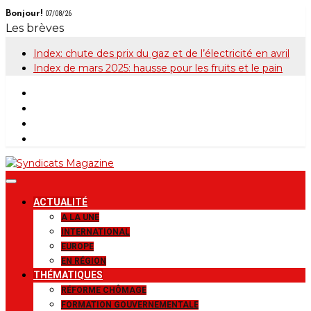
Skip
Bonjour!
07/08/26
to
Les brèves
content
Index: chute des prix du gaz et de l’électricité en avril
Index de mars 2025: hausse pour les fruits et le pain
Syndicats
Le magazine de la FGTB
ACTUALITÉ
Magazine
A LA UNE
INTERNATIONAL
EUROPE
EN RÉGION
THÉMATIQUES
RÉFORME CHÔMAGE
FORMATION GOUVERNEMENTALE