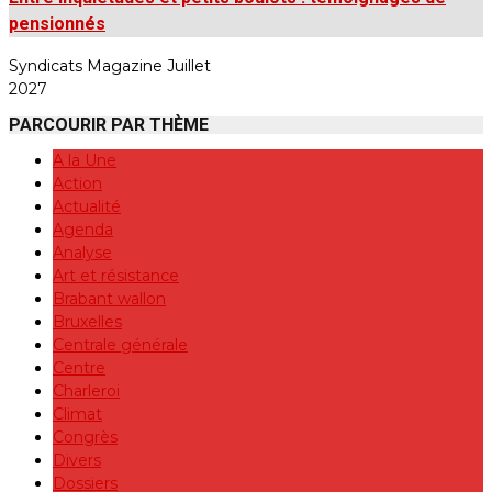
pensionnés
Syndicats Magazine Juillet
2027
PARCOURIR PAR THÈME
A la Une
Action
Actualité
Agenda
Analyse
Art et résistance
Brabant wallon
Bruxelles
Centrale générale
Centre
Charleroi
Climat
Congrès
Divers
Dossiers