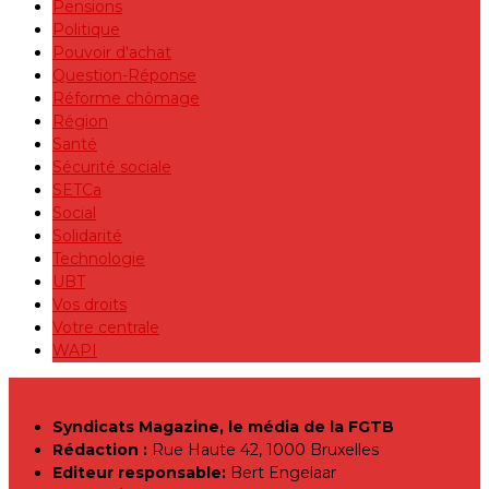
Pensions
Politique
Pouvoir d'achat
Question-Réponse
Réforme chômage
Région
Santé
Sécurité sociale
SETCa
Social
Solidarité
Technologie
UBT
Vos droits
Votre centrale
WAPI
Syndicats Magazine, le média de la FGTB
Rédaction :
Rue Haute 42, 1000 Bruxelles
Editeur responsable:
Bert Engelaar