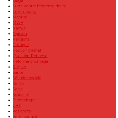
Liège
Lutte contre l'extrême droite
Luxembourg
Mobilité
MWB
Namur
Opinion
Pensions
Politique
Pouvoir d'achat
Question-Réponse
Réforme chômage
Région
Santé
Sécurité sociale
SETCa
Social
Solidarité
Technologie
UBT
Vos droits
Votre centrale