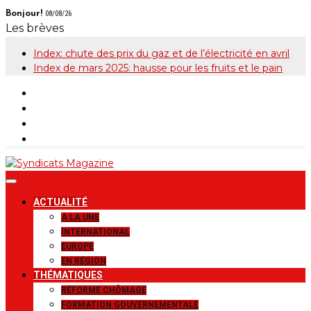
Skip
Bonjour!
08/08/26
to
Les brèves
content
Index: chute des prix du gaz et de l’électricité en avril
Index de mars 2025: hausse pour les fruits et le pain
Syndicats
Le magazine de la FGTB
ACTUALITÉ
Magazine
A LA UNE
INTERNATIONAL
EUROPE
EN RÉGION
THÉMATIQUES
RÉFORME CHÔMAGE
FORMATION GOUVERNEMENTALE