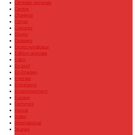
Centrale générale
Centre
Charleroi
Climat
Congrès
Divers
Dossiers
Droits syndicaux
Edition spéciale
Edito
En bref
En images
Energie
Entretiens
Environnement
Europe
Femmes
Horval
Index
International
Jeunes