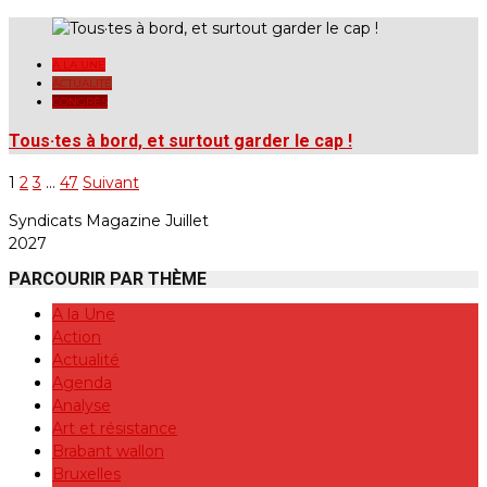
A LA UNE
ACTUALITÉ
CONGRÈS
Tous·tes à bord, et surtout garder le cap !
1
2
3
…
47
Suivant
Pagination
des
Syndicats Magazine Juillet
2027
publications
PARCOURIR PAR THÈME
A la Une
Action
Actualité
Agenda
Analyse
Art et résistance
Brabant wallon
Bruxelles