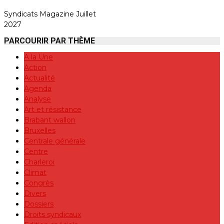
Syndicats Magazine Juillet
2027
PARCOURIR PAR THÈME
A la Une
Action
Actualité
Agenda
Analyse
Art et résistance
Brabant wallon
Bruxelles
Centrale générale
Centre
Charleroi
Climat
Congrès
Divers
Dossiers
Droits syndicaux