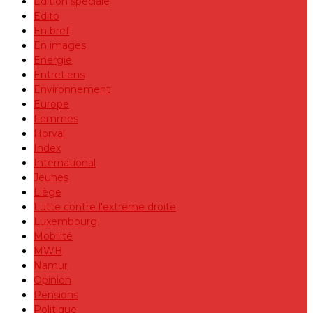
Edition spéciale
Edito
En bref
En images
Energie
Entretiens
Environnement
Europe
Femmes
Horval
Index
International
Jeunes
Liège
Lutte contre l'extrême droite
Luxembourg
Mobilité
MWB
Namur
Opinion
Pensions
Politique