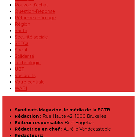
Pouvoir d'achat
Question-Réponse
Réforme chômage
Région
Santé
Sécurité sociale
SETCa
Social
Solidarité
Technologie
UBT
Vos droits
Votre centrale
WAPI
Syndicats Magazine, le média de la FGTB
Rédaction :
Rue Haute 42, 1000 Bruxelles
Editeur responsable:
Bert Engelaar
Rédactrice en chef :
Aurélie Vandecasteele
Rédacteurs: