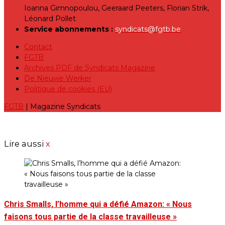
Ioanna Gimnopoulou, Geeraard Peeters, Florian Strik,
Léonard Pollet
Service abonnements :
syndicats@fgtb.be
Contact
FGTB
Archives PDF de Syndicats Magazine
De Nieuwe Werker
Politique de cookies (EU)
FGTB
| Magazine Syndicats
Lire aussi
x
Chris Smalls, l’homme qui a défié Amazon: « Nous
faisons tous partie de la classe travailleuse »