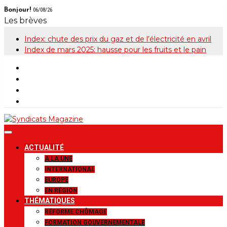
Skip
Bonjour!
06/08/26
to
Les brèves
content
Index: chute des prix du gaz et de l’électricité en avril
Index de mars 2025: hausse pour les fruits et le pain
Syndicats
Le magazine de la FGTB
ACTUALITÉ
Magazine
A LA UNE
INTERNATIONAL
EUROPE
EN RÉGION
THÉMATIQUES
RÉFORME CHÔMAGE
FORMATION GOUVERNEMENTALE