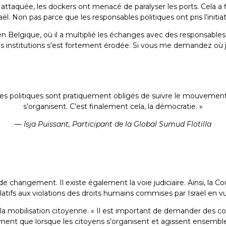
té attaquée, les dockers ont menacé de paralyser les ports. Cela a 
ël. Non pas parce que les responsables politiques ont pris l’initia
 Belgique, où il a multiplié les échanges avec des responsables p
s institutions s’est fortement érodée. Si vous me demandez où je
ables politiques sont pratiquement obligés de suivre le mouve
s’organisent. C’est finalement cela, la démocratie. »
— Isja Puissant,
Participant de la Global Sumud Flotilla
s de changement. Il existe également la voie judiciaire. Ainsi, la 
tifs aux violations des droits humains commises par Israël en 
la mobilisation citoyenne. « Il est important de demander des c
nt que lorsque les citoyens s’organisent et agissent ensemble pou