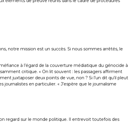
e aux éléments de preuve réunis dans le cadre de procédures
portage
Photoreportage
Photoreportage
Photoreportage
r des
du retour des
du retour des
du retour des
nts de
participants de
participants de
participants de
 à
la flottille à
la flottille à
la flottille à
t de
l’aéroport de
l’aéroport de
l’aéroport de
venons, notre mission est un succès. Si nous sommes arrêtés, le
 le 22
Bruxelles, le 22
Bruxelles, le 22
Bruxelles, le 22
mai
mai
mai
sa méfiance à l’égard de la couverture médiatique du génocide à
fisamment critique. « On lit souvent : les passagers affirment
ment juxtaposer deux points de vue, non ? Si l’un dit qu’il pleut
 des journalistes en particulier. « J’espère que le journalisme
on regard sur le monde politique. Il entrevoit toutefois des