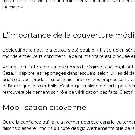
ajoute-t-il. Cette violation du droit international peut semble
judiciaires.
Photoreportage
Photoreportage
Photoreportage
du retour des
du retour des
du retour des
participants de
participants de
participants de
L’importance de la couverture méd
la flottille à
la flottille à
la flottille à
l’aéroport de
l’aéroport de
l’aéroport de
L’objectif de la flottille a toujours été double. « Il s’agit bie
Bruxelles, le 22
Bruxelles, le 22
Bruxelles, le 22
monde entier verra comment l’aide humanitaire est bloquée et
mai
mai
mai
Pour attirer l’attention sur les crimes du régime israélien, il
Gaza. Il déplore les reportages dans lesquels, selon lui, les déc
que cela s’est produit, Israël le nie. Tirez-en vos propres concl
et l’autre que le soleil brille, c’est au journaliste de sortir pour 
retrouvera pleinement son rôle de vérification des faits. C’est f
Mobilisation citoyenne
Outre la confiance qu’il a relativement perdue dans le traitemen
raisons d’espérer, moins du côté des gouvernements que de la 