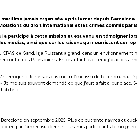
ire maritime jamais organisée a pris la mer depuis Barcelon
violations du droit international et les crimes commis par Is
ui a participé à cette mission et est venu en témoigner lo
 les médias, ainsi que sur les raisons qui nourrissent son o
 CPAS de Gand, Isja Puissant a grandi dans un environnement ma
ncontré des Palestiniens. En discutant avec eux, j’ai appris à mi
 à s’interroger. « Je ne suis pas moi-même issu de la communaut
. « Je me suis souvent demandé ce que j’aurais fait à leur place. S
 habité. »
e Barcelone en septembre 2025. Plus de quarante navires et quel
erceptée par l’armée israélienne. Plusieurs participants témoigne