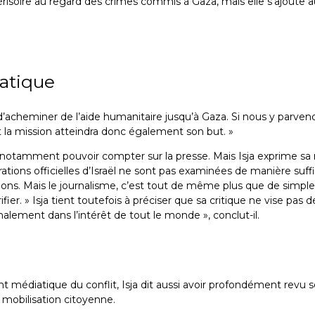
r dérisoire au regard des crimes commis à Gaza, mais elle s’ajout
Photoreportage
Photoreportage
Photoreportage
Photore
du retour des
du retour des
du retour des
du retou
participants de
participants de
participants de
participa
iatique
la flottille à
la flottille à
la flottille à
la flottille
l’aéroport de
l’aéroport de
l’aéroport de
l’aéropor
n sûr d’acheminer de l’aide humanitaire jusqu’à Gaza. Si nous y par
Bruxelles, le 22
Bruxelles, le 22
Bruxelles, le 22
Bruxelles,
 la mission atteindra donc également son but. »
mai
mai
mai
mai
 faut notamment pouvoir compter sur la presse. Mais Isja exprime 
larations officielles d’Israël ne sont pas examinées de manière suf
usions. Mais le journalisme, c’est tout de même plus que de simple
vérifier. » Isja tient toutefois à préciser que sa critique ne vise pas
inalement dans l’intérêt de tout le monde », conclut-il.
t médiatique du conflit, Isja dit aussi avoir profondément revu s
mobilisation citoyenne.