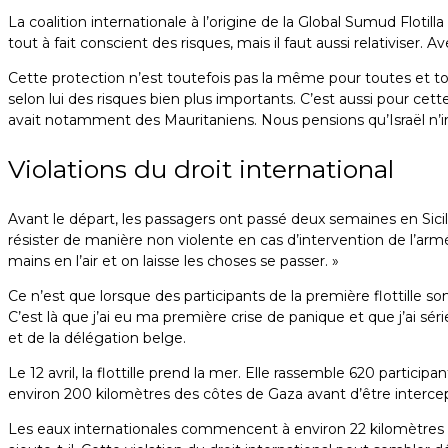
La coalition internationale à l’origine de la Global Sumud Flotil
tout à fait conscient des risques, mais il faut aussi relativiser. 
Cette protection n’est toutefois pas la même pour toutes et tou
selon lui des risques bien plus importants. C’est aussi pour cett
avait notamment des Mauritaniens. Nous pensions qu’Israël n’irait
Violations du droit international
Avant le départ, les passagers ont passé deux semaines en Sicil
résister de manière non violente en cas d’intervention de l’armée i
mains en l’air et on laisse les choses se passer. »
Ce n’est que lorsque des participants de la première flottille so
C’est là que j’ai eu ma première crise de panique et que j’ai sér
et de la délégation belge.
Le 12 avril, la flottille prend la mer. Elle rassemble 620 partici
environ 200 kilomètres des côtes de Gaza avant d’être intercepté
Les eaux internationales commencent à environ 22 kilomètres d’