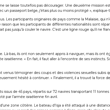
la ne se laisse toutefois pas décourager. Une deuxième mission est 
Avec un passeport belge, j’étais plus ou moins protégé », explique-t
s. Les participants originaires de pays comme la Malaisie, qui n’
e raison que les participants de différentes nationalités sont répa
 pas jusqu’à couler le navire. C’est une ligne rouge qu’il ne franc
e. Là-bas, ils ont non seulement appris à naviguer, mais ils ont 
sraélienne. « En fait, il faut aller à l’encontre de ses instincts. S
nt venus témoigner des coups et des violences sexuelles subis qu’I
ieusement hésité à continuer. » Finalement, il a trouvé la force d
pants issus de 45 pays, répartis sur 72 navires transportant 11 tonn
 par l’armée israélienne fin avril.
une zone côtière. Le bateau d’Isja a été attaqué à une distance p