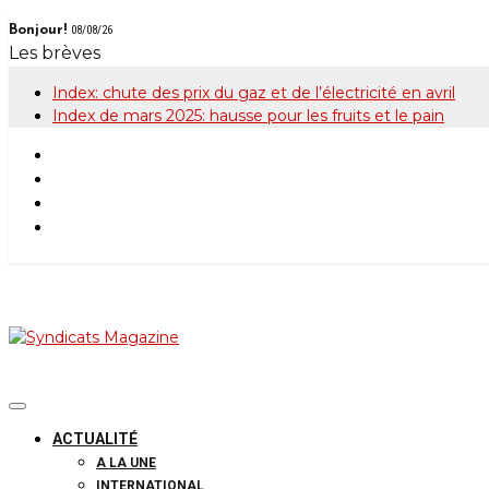
Skip
Bonjour!
08/08/26
to
Les brèves
content
Index: chute des prix du gaz et de l’électricité en avril
Index de mars 2025: hausse pour les fruits et le pain
Syndicats Maga
Le magazine de la FGTB
ACTUALITÉ
A LA UNE
INTERNATIONAL