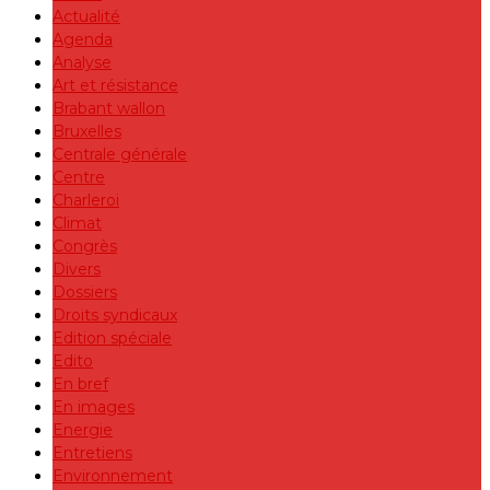
Actualité
Agenda
Analyse
Art et résistance
Brabant wallon
Bruxelles
Centrale générale
Centre
Charleroi
Climat
Congrès
Divers
Dossiers
Droits syndicaux
Edition spéciale
Edito
En bref
En images
Energie
Entretiens
Environnement