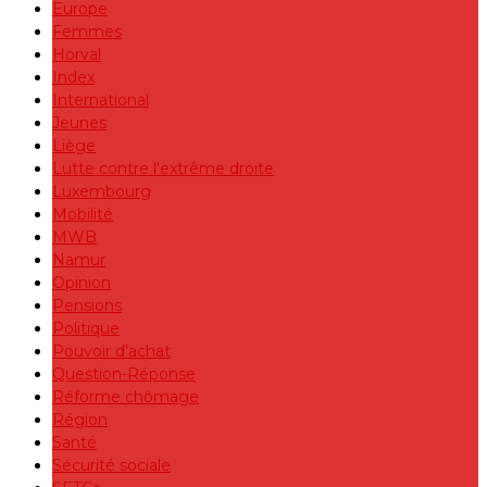
Europe
Femmes
Horval
Index
International
Jeunes
Liège
Lutte contre l'extrême droite
Luxembourg
Mobilité
MWB
Namur
Opinion
Pensions
Politique
Pouvoir d'achat
Question-Réponse
Réforme chômage
Région
Santé
Sécurité sociale