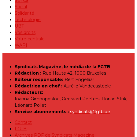
SETCa
Social
Solidarité
Technologie
UBT
Vos droits
Votre centrale
WAPI
Syndicats Magazine, le média de la FGTB
Rédaction :
Rue Haute 42, 1000 Bruxelles
Editeur responsable:
Bert Engelaar
Rédactrice en chef :
Aurélie Vandecasteele
Rédacteurs:
Ioanna Gimnopoulou, Geeraard Peeters, Florian Strik,
Léonard Pollet
Service abonnements :
syndicats@fgtb.be
Contact
FGTB
Archives PDF de Syndicats Magazine