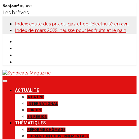
Skip
Bonjour!
06/08/26
to
Les brèves
content
Index: chute des prix du gaz et de l’électricité en avril
Index de mars 2025: hausse pour les fruits et le pain
Syndicats
Le magazine de la FGTB
ACTUALITÉ
Magazine
A LA UNE
INTERNATIONAL
EUROPE
EN RÉGION
THÉMATIQUES
RÉFORME CHÔMAGE
FORMATION GOUVERNEMENTALE