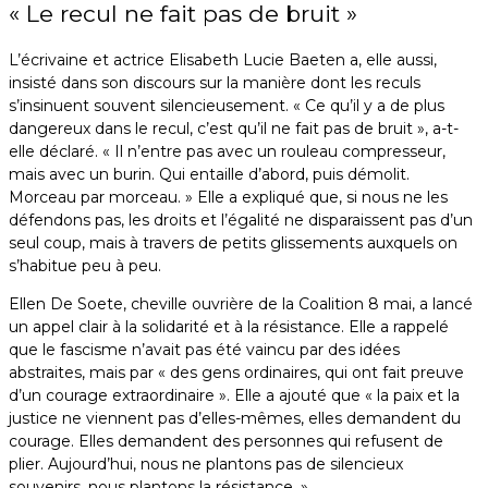
« Le recul ne fait pas de bruit »
L’écrivaine et actrice Elisabeth Lucie Baeten a, elle aussi,
insisté dans son discours sur la manière dont les reculs
s’insinuent souvent silencieusement. « Ce qu’il y a de plus
dangereux dans le recul, c’est qu’il ne fait pas de bruit », a-t-
elle déclaré. « Il n’entre pas avec un rouleau compresseur,
mais avec un burin. Qui entaille d’abord, puis démolit.
Morceau par morceau. » Elle a expliqué que, si nous ne les
défendons pas, les droits et l’égalité ne disparaissent pas d’un
seul coup, mais à travers de petits glissements auxquels on
s’habitue peu à peu.
Ellen De Soete, cheville ouvrière de la Coalition 8 mai, a lancé
un appel clair à la solidarité et à la résistance. Elle a rappelé
que le fascisme n’avait pas été vaincu par des idées
abstraites, mais par « des gens ordinaires, qui ont fait preuve
d’un courage extraordinaire ». Elle a ajouté que « la paix et la
justice ne viennent pas d’elles-mêmes, elles demandent du
courage. Elles demandent des personnes qui refusent de
plier. Aujourd’hui, nous ne plantons pas de silencieux
souvenirs, nous plantons la résistance. »