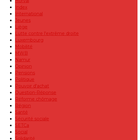
Horval
Index
International
Jeunes
Liège
Lutte contre l'extrême droite
Luxembourg
Mobilité
MWB
Namur
Opinion
Pensions
Politique
Pouvoir d'achat
Question-Réponse
Réforme chômage
Région
Santé
Sécurité sociale
SETCa
Social
Solidarité