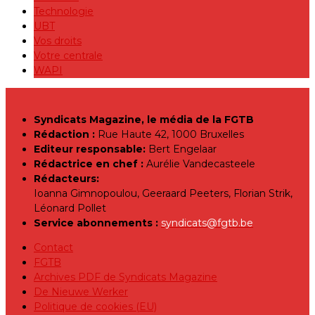
Technologie
UBT
Vos droits
Votre centrale
WAPI
Syndicats Magazine, le média de la FGTB
Rédaction :
Rue Haute 42, 1000 Bruxelles
Editeur responsable:
Bert Engelaar
Rédactrice en chef :
Aurélie Vandecasteele
Rédacteurs:
Ioanna Gimnopoulou, Geeraard Peeters, Florian Strik,
Léonard Pollet
Service abonnements :
syndicats@fgtb.be
Contact
FGTB
Archives PDF de Syndicats Magazine
De Nieuwe Werker
Politique de cookies (EU)