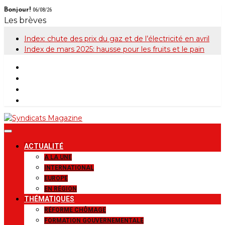
Skip
Bonjour!
06/08/26
to
Les brèves
content
Index: chute des prix du gaz et de l’électricité en avril
Index de mars 2025: hausse pour les fruits et le pain
Syndicats
Le magazine de la FGTB
ACTUALITÉ
Magazine
A LA UNE
INTERNATIONAL
EUROPE
EN RÉGION
THÉMATIQUES
RÉFORME CHÔMAGE
FORMATION GOUVERNEMENTALE