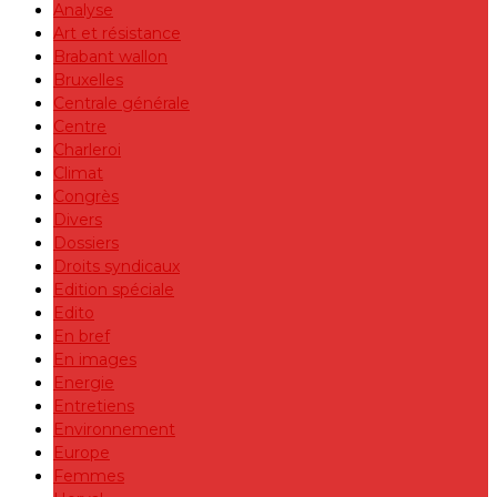
Analyse
Art et résistance
Brabant wallon
Bruxelles
Centrale générale
Centre
Charleroi
Climat
Congrès
Divers
Dossiers
Droits syndicaux
Edition spéciale
Edito
En bref
En images
Energie
Entretiens
Environnement
Europe
Femmes