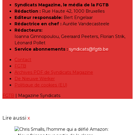
Syndicats Magazine, le média de la FGTB
Rédaction :
Rue Haute 42, 1000 Bruxelles
Editeur responsable:
Bert Engelaar
Rédactrice en chef :
Aurélie Vandecasteele
Rédacteurs:
Ioanna Gimnopoulou, Geeraard Peeters, Florian Strik,
Léonard Pollet
Service abonnements :
syndicats@fgtb.be
Contact
FGTB
Archives PDF de Syndicats Magazine
De Nieuwe Werker
Politique de cookies (EU)
FGTB
| Magazine Syndicats
Lire aussi
x