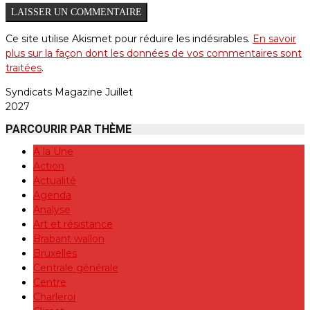
Ce site utilise Akismet pour réduire les indésirables.
En savoir
plus sur la façon dont les données de vos commentaires sont
traitées
.
Syndicats Magazine Juillet
2027
PARCOURIR PAR THÈME
A la Une
Action
Actualité
Agenda
Analyse
Art et résistance
Brabant wallon
Bruxelles
Centrale générale
Centre
Charleroi