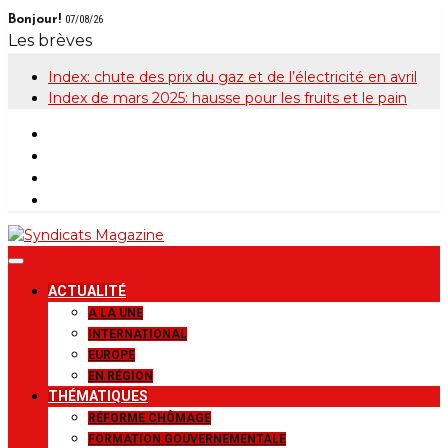
Skip
Bonjour!
07/08/26
to
Les brèves
content
Index: chute des prix du gaz et de l’électricité en avril
Index de mars 2025: hausse pour les fruits et le pain
Syndicats
Le magazine de la FGTB
ACTUALITÉ
Magazine
A LA UNE
INTERNATIONAL
EUROPE
EN RÉGION
THÉMATIQUES
RÉFORME CHÔMAGE
FORMATION GOUVERNEMENTALE