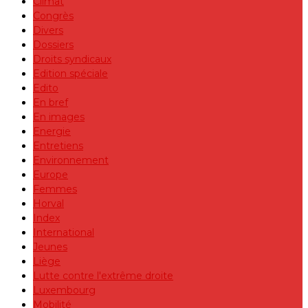
Climat
Congrès
Divers
Dossiers
Droits syndicaux
Edition spéciale
Edito
En bref
En images
Energie
Entretiens
Environnement
Europe
Femmes
Horval
Index
International
Jeunes
Liège
Lutte contre l'extrême droite
Luxembourg
Mobilité