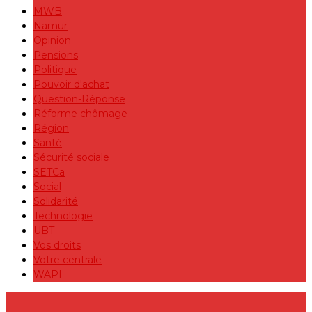
MWB
Namur
Opinion
Pensions
Politique
Pouvoir d'achat
Question-Réponse
Réforme chômage
Région
Santé
Sécurité sociale
SETCa
Social
Solidarité
Technologie
UBT
Vos droits
Votre centrale
WAPI