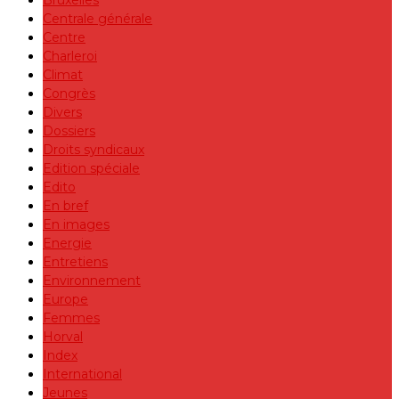
Centrale générale
Centre
Charleroi
Climat
Congrès
Divers
Dossiers
Droits syndicaux
Edition spéciale
Edito
En bref
En images
Energie
Entretiens
Environnement
Europe
Femmes
Horval
Index
International
Jeunes