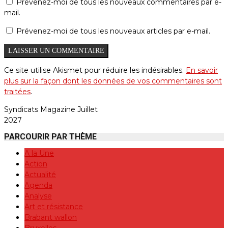
Prévenez-moi de tous les nouveaux commentaires par e-
mail.
Prévenez-moi de tous les nouveaux articles par e-mail.
Ce site utilise Akismet pour réduire les indésirables.
En savoir
plus sur la façon dont les données de vos commentaires sont
traitées
.
Syndicats Magazine Juillet
2027
PARCOURIR PAR THÈME
A la Une
Action
Actualité
Agenda
Analyse
Art et résistance
Brabant wallon
Bruxelles