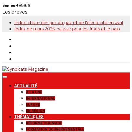
Skip
Bonjour!
07/08/26
to
Les brèves
content
Index: chute des prix du gaz et de l’électricité en avril
Index de mars 2025: hausse pour les fruits et le pain
Syndicats
Le magazine de la FGTB
ACTUALITÉ
Magazine
A LA UNE
INTERNATIONAL
EUROPE
EN RÉGION
THÉMATIQUES
RÉFORME CHÔMAGE
FORMATION GOUVERNEMENTALE