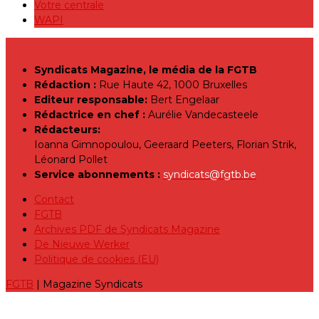
Votre centrale
WAPI
Syndicats Magazine, le média de la FGTB
Rédaction :
Rue Haute 42, 1000 Bruxelles
Editeur responsable:
Bert Engelaar
Rédactrice en chef :
Aurélie Vandecasteele
Rédacteurs:
Ioanna Gimnopoulou, Geeraard Peeters, Florian Strik,
Léonard Pollet
Service abonnements :
syndicats@fgtb.be
Contact
FGTB
Archives PDF de Syndicats Magazine
De Nieuwe Werker
Politique de cookies (EU)
FGTB
| Magazine Syndicats