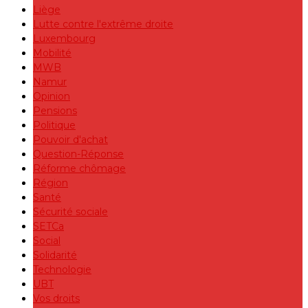
Liège
Lutte contre l'extrême droite
Luxembourg
Mobilité
MWB
Namur
Opinion
Pensions
Politique
Pouvoir d'achat
Question-Réponse
Réforme chômage
Région
Santé
Sécurité sociale
SETCa
Social
Solidarité
Technologie
UBT
Vos droits