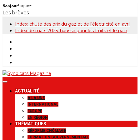
Skip
Bonjour!
08/08/26
to
Les brèves
content
Index: chute des prix du gaz et de l’électricité en avril
Index de mars 2025: hausse pour les fruits et le pain
Syndicats
Le magazine de la FGTB
ACTUALITÉ
Magazine
A LA UNE
INTERNATIONAL
EUROPE
EN RÉGION
THÉMATIQUES
RÉFORME CHÔMAGE
FORMATION GOUVERNEMENTALE