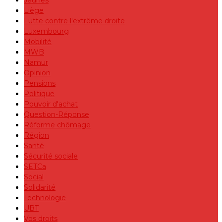
Jeunes
Liège
Lutte contre l'extrême droite
Luxembourg
Mobilité
MWB
Namur
Opinion
Pensions
Politique
Pouvoir d'achat
Question-Réponse
Réforme chômage
Région
Santé
Sécurité sociale
SETCa
Social
Solidarité
Technologie
UBT
Vos droits