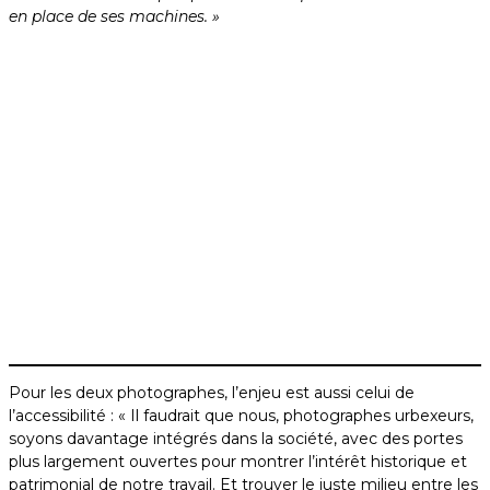
en place de ses machines. »
Voleurs d’images
« On est parfois vus comme des casseurs ou des
voleurs. Mais en réalité, tout ce qu’on “vole”, ce sont des
images, des instants perdus, des lumières, des jeux
d’ombre… et aussi cet art unique que l’ouvrier exprimait
dans la mise en place de ses machines. »
Pour les deux photographes, l’enjeu est aussi celui de
l’accessibilité : « Il faudrait que nous, photographes urbexeurs,
soyons davantage intégrés dans la société, avec des portes
plus largement ouvertes pour montrer l’intérêt historique et
patrimonial de notre travail. Et trouver le juste milieu entre les