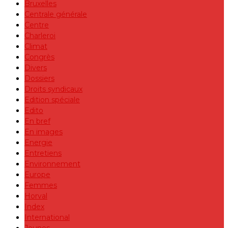
Bruxelles
Centrale générale
Centre
Charleroi
Climat
Congrès
Divers
Dossiers
Droits syndicaux
Edition spéciale
Edito
En bref
En images
Energie
Entretiens
Environnement
Europe
Femmes
Horval
Index
International