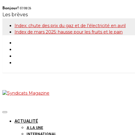
Skip
Bonjour!
07/08/26
to
Les brèves
content
Index: chute des prix du gaz et de l’électricité en avril
Index de mars 2025: hausse pour les fruits et le pain
Syndicats Maga
Le magazine de la FGTB
ACTUALITÉ
A LA UNE
INTERNATIONAL