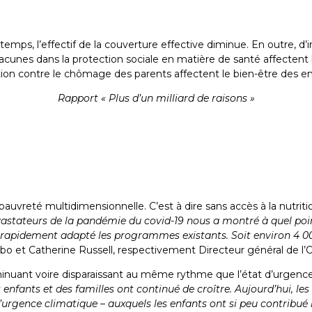
mps, l’effectif de la couverture effective diminue. En outre, d
lacunes dans la protection sociale en matière de santé affectent l
ion contre le chômage des parents affectent le bien-être des en
Rapport « Plus d’un milliard de raisons »
pauvreté multidimensionnelle. C’est à dire sans accès à la nutrition
astateurs de la pandémie du covid-19 nous a montré à quel point
t rapidement adapté les programmes existants. Soit environ 4 0
o et Catherine Russell, respectivement Directeur général de l’OI
nuant voire disparaissant au même rythme que l’état d’urgence 
s enfants et des familles ont continué de croître. Aujourd’hui, 
e l’urgence climatique – auxquels les enfants ont si peu contribu