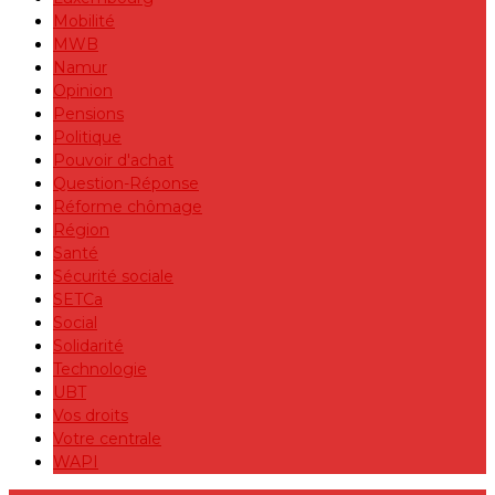
Mobilité
MWB
Namur
Opinion
Pensions
Politique
Pouvoir d'achat
Question-Réponse
Réforme chômage
Région
Santé
Sécurité sociale
SETCa
Social
Solidarité
Technologie
UBT
Vos droits
Votre centrale
WAPI