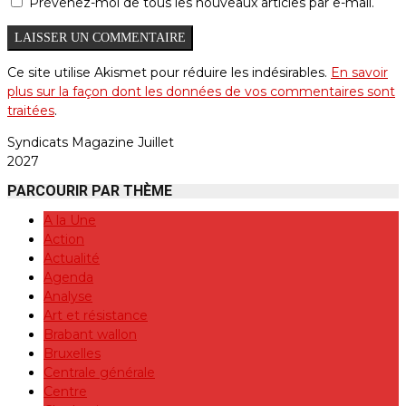
Prévenez-moi de tous les nouveaux articles par e-mail.
Ce site utilise Akismet pour réduire les indésirables.
En savoir
plus sur la façon dont les données de vos commentaires sont
traitées
.
Syndicats Magazine Juillet
2027
PARCOURIR PAR THÈME
A la Une
Action
Actualité
Agenda
Analyse
Art et résistance
Brabant wallon
Bruxelles
Centrale générale
Centre