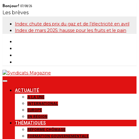
Skip
Bonjour!
07/08/26
to
Les brèves
content
Index: chute des prix du gaz et de l’électricité en avril
Index de mars 2025: hausse pour les fruits et le pain
Syndicats
Le magazine de la FGTB
ACTUALITÉ
Magazine
A LA UNE
INTERNATIONAL
EUROPE
EN RÉGION
THÉMATIQUES
RÉFORME CHÔMAGE
FORMATION GOUVERNEMENTALE