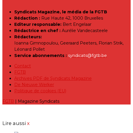
Syndicats Magazine, le média de la FGTB
Rédaction :
Rue Haute 42, 1000 Bruxelles
Editeur responsable:
Bert Engelaar
Rédactrice en chef :
Aurélie Vandecasteele
Rédacteurs:
Ioanna Gimnopoulou, Geeraard Peeters, Florian Strik,
Léonard Pollet
Service abonnements :
syndicats@fgtb.be
Contact
FGTB
Archives PDF de Syndicats Magazine
De Nieuwe Werker
Politique de cookies (EU)
FGTB
| Magazine Syndicats
Lire aussi
x