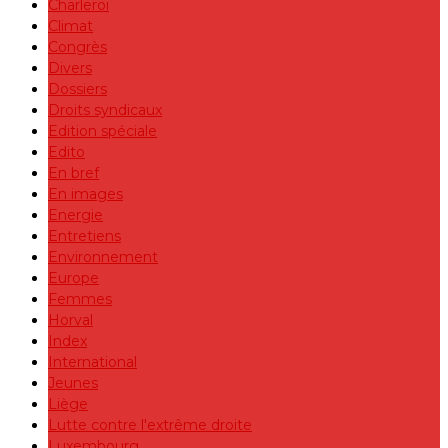
Charleroi
Climat
Congrès
Divers
Dossiers
Droits syndicaux
Edition spéciale
Edito
En bref
En images
Energie
Entretiens
Environnement
Europe
Femmes
Horval
Index
International
Jeunes
Liège
Lutte contre l'extrême droite
Luxembourg