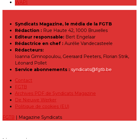
WAPI
Syndicats Magazine, le média de la FGTB
Rédaction :
Rue Haute 42, 1000 Bruxelles
Editeur responsable:
Bert Engelaar
Rédactrice en chef :
Aurélie Vandecasteele
Rédacteurs:
Ioanna Gimnopoulou, Geeraard Peeters, Florian Strik,
Léonard Pollet
Service abonnements :
syndicats@fgtb.be
Contact
FGTB
Archives PDF de Syndicats Magazine
De Nieuwe Werker
Politique de cookies (EU)
FGTB
| Magazine Syndicats