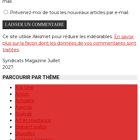
mail.
Prévenez-moi de tous les nouveaux articles par e-mail.
Ce site utilise Akismet pour réduire les indésirables.
En savoir
plus sur la façon dont les données de vos commentaires sont
traitées
.
Syndicats Magazine Juillet
2027
PARCOURIR PAR THÈME
A la Une
Action
Actualité
Agenda
Analyse
Art et résistance
Brabant wallon
Bruxelles