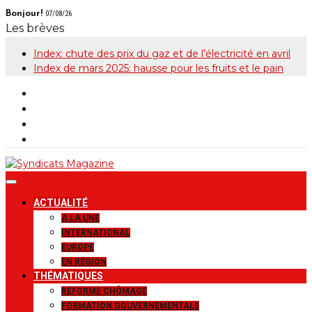
Skip
Bonjour!
07/08/26
to
Les brèves
content
Index: chute des prix du gaz et de l’électricité en avril
Index de mars 2025: hausse pour les fruits et le pain
Syndicats
Le magazine de la FGTB
ACTUALITÉ
Magazine
A LA UNE
INTERNATIONAL
EUROPE
EN RÉGION
THÉMATIQUES
RÉFORME CHÔMAGE
FORMATION GOUVERNEMENTALE