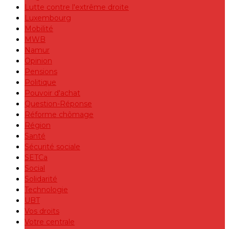
Lutte contre l'extrême droite
Luxembourg
Mobilité
MWB
Namur
Opinion
Pensions
Politique
Pouvoir d'achat
Question-Réponse
Réforme chômage
Région
Santé
Sécurité sociale
SETCa
Social
Solidarité
Technologie
UBT
Vos droits
Votre centrale