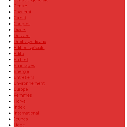
Centrale générale
Centre
Charleroi
Climat
Congrès
Divers
Dossiers
Droits syndicaux
Edition spéciale
Edito
En bref
En images
Energie
Entretiens
Environnement
Europe
Femmes
Horval
Index
International
Jeunes
Liège