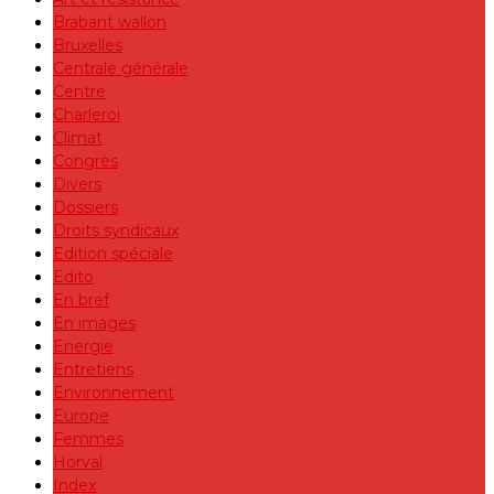
Brabant wallon
Bruxelles
Centrale générale
Centre
Charleroi
Climat
Congrès
Divers
Dossiers
Droits syndicaux
Edition spéciale
Edito
En bref
En images
Energie
Entretiens
Environnement
Europe
Femmes
Horval
Index