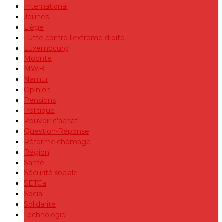
International
Jeunes
Liège
Lutte contre l'extrême droite
Luxembourg
Mobilité
MWB
Namur
Opinion
Pensions
Politique
Pouvoir d'achat
Question-Réponse
Réforme chômage
Région
Santé
Sécurité sociale
SETCa
Social
Solidarité
Technologie