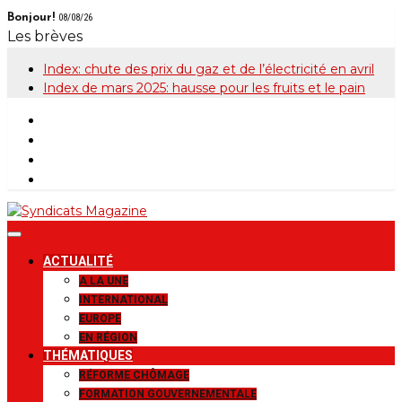
Skip
Bonjour!
08/08/26
to
Les brèves
content
Index: chute des prix du gaz et de l’électricité en avril
Index de mars 2025: hausse pour les fruits et le pain
Syndicats
Le magazine de la FGTB
ACTUALITÉ
Magazine
A LA UNE
INTERNATIONAL
EUROPE
EN RÉGION
THÉMATIQUES
RÉFORME CHÔMAGE
FORMATION GOUVERNEMENTALE