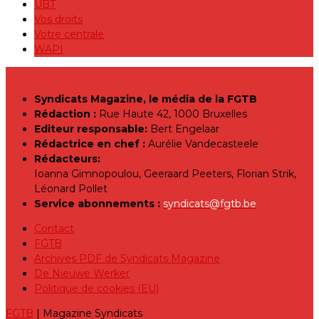
UBT
Vos droits
Votre centrale
WAPI
Syndicats Magazine, le média de la FGTB
Rédaction :
Rue Haute 42, 1000 Bruxelles
Editeur responsable:
Bert Engelaar
Rédactrice en chef :
Aurélie Vandecasteele
Rédacteurs:
Ioanna Gimnopoulou, Geeraard Peeters, Florian Strik,
Léonard Pollet
Service abonnements :
syndicats@fgtb.be
Contact
FGTB
Archives PDF de Syndicats Magazine
De Nieuwe Werker
Politique de cookies (EU)
FGTB
| Magazine Syndicats