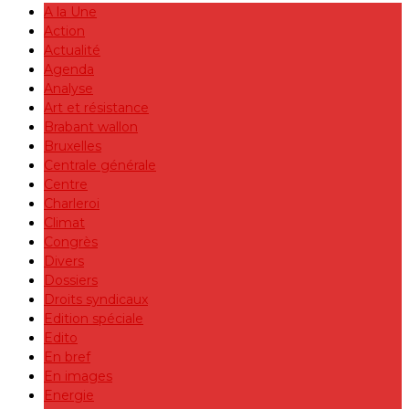
A la Une
Action
Actualité
Agenda
Analyse
Art et résistance
Brabant wallon
Bruxelles
Centrale générale
Centre
Charleroi
Climat
Congrès
Divers
Dossiers
Droits syndicaux
Edition spéciale
Edito
En bref
En images
Energie