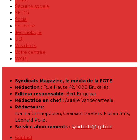
Sécurité sociale
SETCa
Social
Solidarité
Technologie
UBT
Vos droits
Votre centrale
WAPI
Syndicats Magazine, le média de la FGTB
Rédaction :
Rue Haute 42, 1000 Bruxelles
Editeur responsable:
Bert Engelaar
Rédactrice en chef :
Aurélie Vandecasteele
Rédacteurs:
Ioanna Gimnopoulou, Geeraard Peeters, Florian Strik,
Léonard Pollet
Service abonnements :
syndicats@fgtb.be
Contact