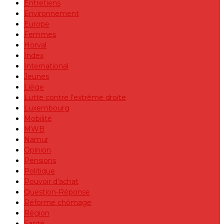
Entretiens
Environnement
Europe
Femmes
Horval
Index
International
Jeunes
Liège
Lutte contre l'extrême droite
Luxembourg
Mobilité
MWB
Namur
Opinion
Pensions
Politique
Pouvoir d'achat
Question-Réponse
Réforme chômage
Région
Santé