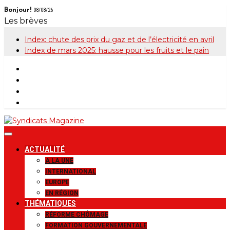
Skip
Bonjour!
08/08/26
to
Les brèves
content
Index: chute des prix du gaz et de l’électricité en avril
Index de mars 2025: hausse pour les fruits et le pain
Syndicats
Le magazine de la FGTB
ACTUALITÉ
Magazine
A LA UNE
INTERNATIONAL
EUROPE
EN RÉGION
THÉMATIQUES
RÉFORME CHÔMAGE
FORMATION GOUVERNEMENTALE