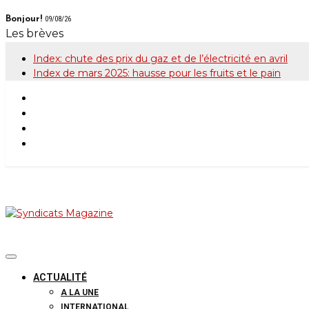
Skip
Bonjour!
09/08/26
to
Les brèves
content
Index: chute des prix du gaz et de l’électricité en avril
Index de mars 2025: hausse pour les fruits et le pain
Syndicats Maga
Le magazine de la FGTB
ACTUALITÉ
A LA UNE
INTERNATIONAL