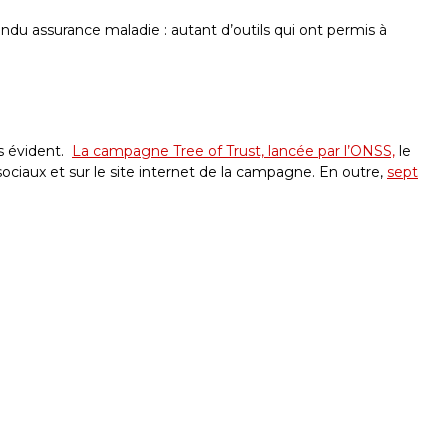
ndu assurance maladie : autant d’outils qui ont permis à
us évident.
La campagne Tree of Trust, lancée par l’ONSS,
le
sociaux et sur le site internet de la campagne. En outre,
sept