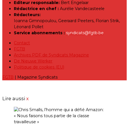
Editeur responsable:
Bert Engelaar
Rédactrice en chef :
Aurélie Vandecasteele
Rédacteurs:
Ioanna Gimnopoulou, Geeraard Peeters, Florian Strik,
Léonard Pollet
Service abonnements :
syndicats@fgtb.be
Contact
FGTB
Archives PDF de Syndicats Magazine
De Nieuwe Werker
Politique de cookies (EU)
FGTB
| Magazine Syndicats
Lire aussi
x