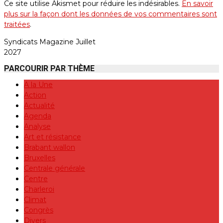
Ce site utilise Akismet pour réduire les indésirables.
En savoir
plus sur la façon dont les données de vos commentaires sont
traitées
.
Syndicats Magazine Juillet
2027
PARCOURIR PAR THÈME
A la Une
Action
Actualité
Agenda
Analyse
Art et résistance
Brabant wallon
Bruxelles
Centrale générale
Centre
Charleroi
Climat
Congrès
Divers