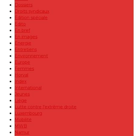
Dossiers
Droits syndicaux
Edition spéciale
Edito
En bref
En images
Energie
Entretiens
Environnement
Europe
Femmes
Horval
Index
International
Jeunes
Liège
Lutte contre l'extrême droite
Luxembourg
Mobilité
MWB
Namur