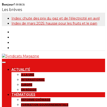
Skip
Bonjour!
09/08/26
to
Les brèves
content
Index: chute des prix du gaz et de l’électricité en avril
Index de mars 2025: hausse pour les fruits et le pain
Syndicats
Le magazine de la FGTB
ACTUALITÉ
Magazine
A LA UNE
INTERNATIONAL
EUROPE
EN RÉGION
THÉMATIQUES
RÉFORME CHÔMAGE
FORMATION GOUVERNEMENTALE