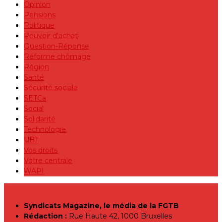
Opinion
Pensions
Politique
Pouvoir d'achat
Question-Réponse
Réforme chômage
Région
Santé
Sécurité sociale
SETCa
Social
Solidarité
Technologie
UBT
Vos droits
Votre centrale
WAPI
Syndicats Magazine, le média de la FGTB
Rédaction :
Rue Haute 42, 1000 Bruxelles