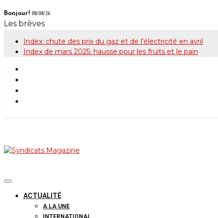
Skip
Bonjour!
08/08/26
to
Les brèves
content
Index: chute des prix du gaz et de l’électricité en avril
Index de mars 2025: hausse pour les fruits et le pain
Syndicats Maga
Le magazine de la FGTB
ACTUALITÉ
A LA UNE
INTERNATIONAL