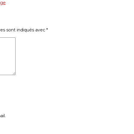
uge
res sont indiqués avec
*
il.