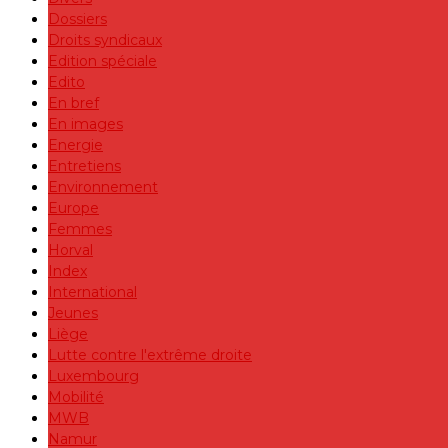
Dossiers
Droits syndicaux
Edition spéciale
Edito
En bref
En images
Energie
Entretiens
Environnement
Europe
Femmes
Horval
Index
International
Jeunes
Liège
Lutte contre l'extrême droite
Luxembourg
Mobilité
MWB
Namur