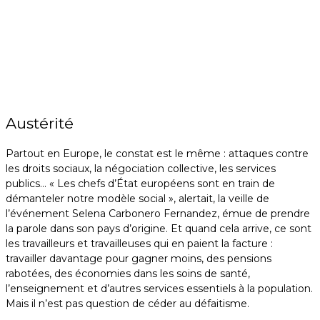
les applaudissements, les membres d’une trentaine de
syndicats européens montent sur scène. Le drapeau de
la FGTB ouvre le cortège devant 10 000 syndicalistes
venus de quinze pays différents.
Austérité
Partout en Europe, le constat est le même : attaques contre
les droits sociaux, la négociation collective, les services
publics… « Les chefs d’État européens sont en train de
démanteler notre modèle social », alertait, la veille de
l’événement Selena Carbonero Fernandez, émue de prendre
la parole dans son pays d’origine. Et quand cela arrive, ce sont
les travailleurs et travailleuses qui en paient la facture :
travailler davantage pour gagner moins, des pensions
rabotées, des économies dans les soins de santé,
l’enseignement et d’autres services essentiels à la population.
Mais il n’est pas question de céder au défaitisme.