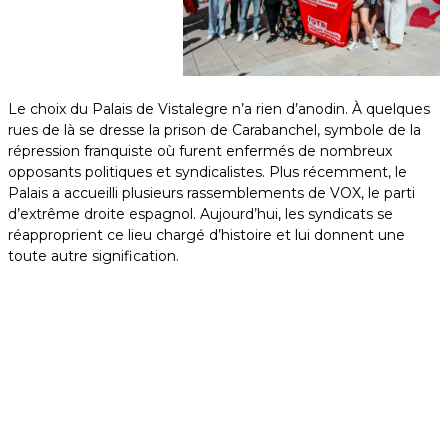
Le choix du Palais de Vistalegre n’a rien d’anodin. À quelques
rues de là se dresse la prison de Carabanchel, symbole de la
répression franquiste où furent enfermés de nombreux
opposants politiques et syndicalistes. Plus récemment, le
Palais a accueilli plusieurs rassemblements de VOX, le parti
d’extrême droite espagnol. Aujourd’hui, les syndicats se
réapproprient ce lieu chargé d’histoire et lui donnent une
toute autre signification.
11h. À l’intérieur du Palais, les délégations prennent
place. Au premier rang, les dirigeants syndicaux
européens, dont Bert Engelaar, Président de la FGTB et
Selena Carbonero Fernandez, Secrétaire générale. Sous