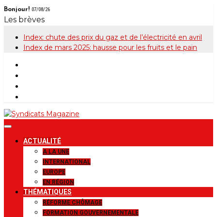
Skip
Bonjour!
07/08/26
to
Les brèves
content
Index: chute des prix du gaz et de l’électricité en avril
Index de mars 2025: hausse pour les fruits et le pain
Syndicats
Le magazine de la FGTB
ACTUALITÉ
Magazine
A LA UNE
INTERNATIONAL
EUROPE
EN RÉGION
THÉMATIQUES
RÉFORME CHÔMAGE
FORMATION GOUVERNEMENTALE