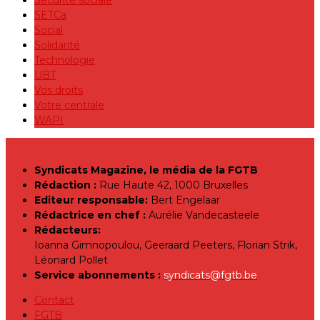
SETCa
Social
Solidarité
Technologie
UBT
Vos droits
Votre centrale
WAPI
Syndicats Magazine, le média de la FGTB
Rédaction :
Rue Haute 42, 1000 Bruxelles
Editeur responsable:
Bert Engelaar
Rédactrice en chef :
Aurélie Vandecasteele
Rédacteurs:
Ioanna Gimnopoulou, Geeraard Peeters, Florian Strik,
Léonard Pollet
Service abonnements :
syndicats@fgtb.be
Contact
FGTB