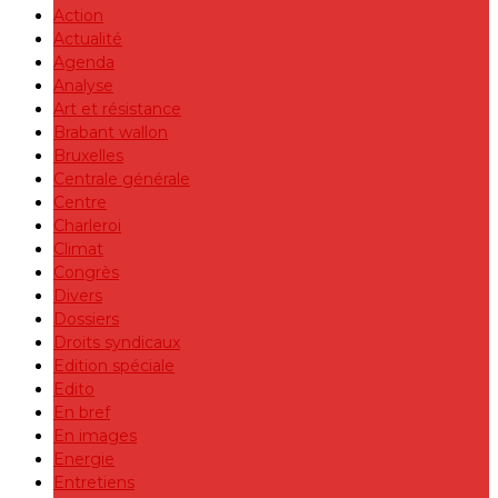
Action
Actualité
Agenda
Analyse
Art et résistance
Brabant wallon
Bruxelles
Centrale générale
Centre
Charleroi
Climat
Congrès
Divers
Dossiers
Droits syndicaux
Edition spéciale
Edito
En bref
En images
Energie
Entretiens