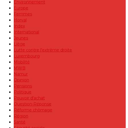
Environnement
Europe
Femmes
Horval
Index
International
Jeunes
Liège
Lutte contre l'extrême droite
Luxembourg
Mobilité
MWB
Namur
Opinion
Pensions
Politique
Pouvoir d'achat
Question-Réponse
Réforme chômage
Région
Santé
Sécurité sociale