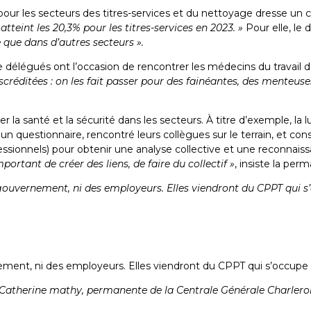
pour les secteurs des titres-services et du nettoyage dresse un 
teint les 20,3% pour les titres-services en 2023. »
Pour elle, le 
 que dans d’autres secteurs ».
de délégués ont l’occasion de rencontrer les médecins du travail
iscréditées : on les fait passer pour des fainéantes, des menteus
rer la santé et la sécurité dans les secteurs. À titre d’exemple,
un questionnaire, rencontré leurs collègues sur le terrain, et con
sionnels) pour obtenir une analyse collective et une reconnaiss
mportant de créer des liens, de faire du collectif »
, insiste la per
 gouvernement, ni des employeurs. Elles viendront du CPPT qui s’
ment, ni des employeurs. Elles viendront du CPPT qui s’occupe du 
Catherine mathy, permanente de la Centrale Générale Charlero