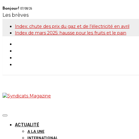
Skip
Bonjour!
07/08/26
to
Les brèves
content
Index: chute des prix du gaz et de l’électricité en avril
Index de mars 2025: hausse pour les fruits et le pain
Syndicats Maga
Le magazine de la FGTB
ACTUALITÉ
A LA UNE
INTERNATIONAL