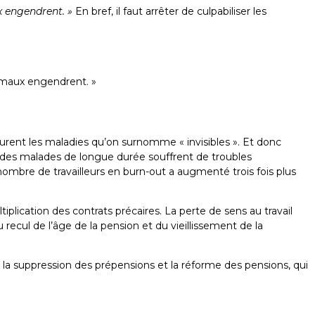
x engendrent. »
En bref, il faut arrêter de culpabiliser les
s maux engendrent. »
gurent les maladies qu’on surnomme « invisibles ». Et donc
rs des malades de longue durée souffrent de troubles
ombre de travailleurs en burn-out a augmenté trois fois plus
plication des contrats précaires. La perte de sens au travail
ecul de l’âge de la pension et du vieillissement de la
, la suppression des prépensions et la réforme des pensions, qui