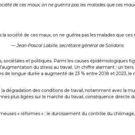
 société de ces maux, on ne guérira pas les malades que ces mau
as la société de ces maux, on ne guérira pas les malades que ce
— Jean-Pascal Labille,
secrétaire général de Solidaris
, sociétales et politiques. Parmi les causes épidémiologiques fi
l’augmentation du stress au travail. Un chiffre alarmant : un tie
ies de longue durée a augmenté de 23 % entre 2018 et 2023, le n
la dégradation des conditions de travail, notamment avec la multi
es plus âgées sur le marché du travail, conséquence directe du r
es fameuses « réformes » : le durcissement du contrôle du chômage