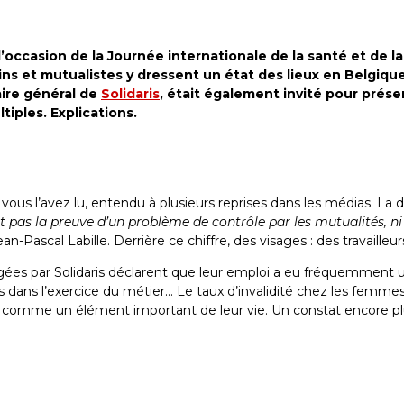
l’occasion de la Journée internationale de la santé et de la 
ns et mutualistes y dressent un état des lieux en Belgiqu
aire général de
Solidaris
, était également invité pour prése
tiples. Explications.
ous l’avez lu, entendu à plusieurs reprises dans les médias. La dr
est pas la preuve d’un problème de contrôle par les mutualités, ni 
ean-Pascal Labille. Derrière ce chiffre, des visages : des travailleur
ées par Solidaris déclarent que leur emploi a eu fréquemment un
s dans l’exercice du métier… Le taux d’invalidité chez les femm
il comme un élément important de leur vie. Un constat encore pl