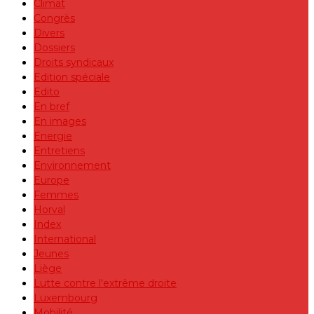
Climat
Congrès
Divers
Dossiers
Droits syndicaux
Edition spéciale
Edito
En bref
En images
Energie
Entretiens
Environnement
Europe
Femmes
Horval
Index
International
Jeunes
Liège
Lutte contre l'extrême droite
Luxembourg
Mobilité