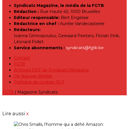
Syndicats Magazine, le média de la FGTB
Rédaction :
Rue Haute 42, 1000 Bruxelles
Editeur responsable:
Bert Engelaar
Rédactrice en chef :
Aurélie Vandecasteele
Rédacteurs:
Ioanna Gimnopoulou, Geeraard Peeters, Florian Strik,
Léonard Pollet
Service abonnements :
syndicats@fgtb.be
Contact
FGTB
Archives PDF de Syndicats Magazine
De Nieuwe Werker
Politique de cookies (EU)
FGTB
| Magazine Syndicats
Lire aussi
x