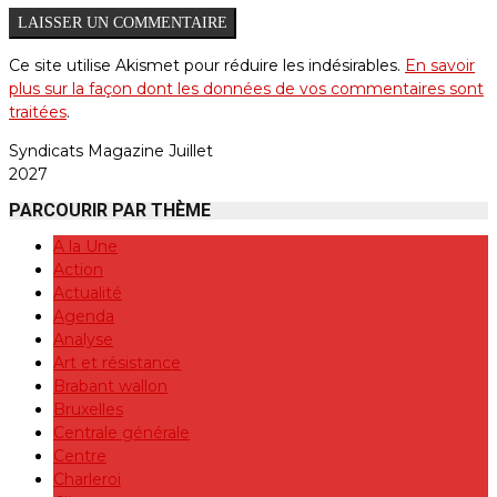
Ce site utilise Akismet pour réduire les indésirables.
En savoir
plus sur la façon dont les données de vos commentaires sont
traitées
.
Syndicats Magazine Juillet
2027
PARCOURIR PAR THÈME
A la Une
Action
Actualité
Agenda
Analyse
Art et résistance
Brabant wallon
Bruxelles
Centrale générale
Centre
Charleroi