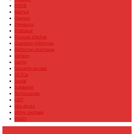
MWB
Namur
Opinion
Pensions
Politique
Pouvoir d'achat
Question-Réponse
Réforme chômage
Région
Santé
Sécurité sociale
SETCa
Social
Solidarité
Technologie
UBT
Vos droits
Votre centrale
WAPI