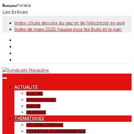
Skip
Bonjour!
07/08/26
to
Les brèves
content
Index: chute des prix du gaz et de l’électricité en avril
Index de mars 2025: hausse pour les fruits et le pain
Syndicats
Le magazine de la FGTB
ACTUALITÉ
Magazine
A LA UNE
INTERNATIONAL
EUROPE
EN RÉGION
THÉMATIQUES
RÉFORME CHÔMAGE
FORMATION GOUVERNEMENTALE