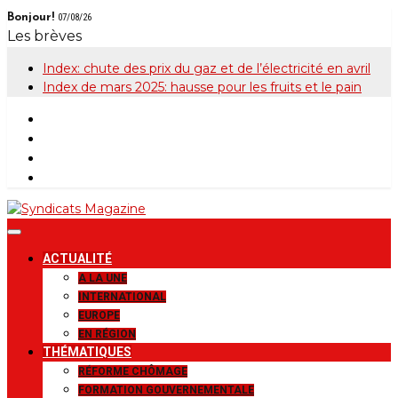
Skip
Bonjour!
07/08/26
to
Les brèves
content
Index: chute des prix du gaz et de l’électricité en avril
Index de mars 2025: hausse pour les fruits et le pain
Syndicats
Le magazine de la FGTB
ACTUALITÉ
Magazine
A LA UNE
INTERNATIONAL
EUROPE
EN RÉGION
THÉMATIQUES
RÉFORME CHÔMAGE
FORMATION GOUVERNEMENTALE