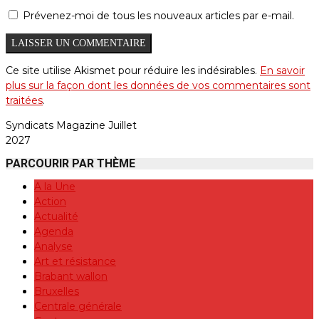
Prévenez-moi de tous les nouveaux articles par e-mail.
Ce site utilise Akismet pour réduire les indésirables.
En savoir
plus sur la façon dont les données de vos commentaires sont
traitées
.
Syndicats Magazine Juillet
2027
PARCOURIR PAR THÈME
A la Une
Action
Actualité
Agenda
Analyse
Art et résistance
Brabant wallon
Bruxelles
Centrale générale