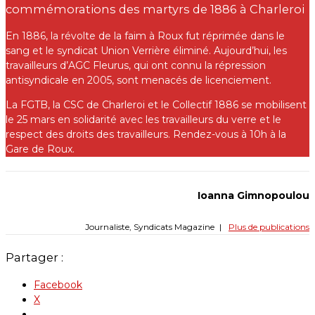
commémorations des martyrs de 1886 à Charleroi
En 1886, la révolte de la faim à Roux fut réprimée dans le
sang et le syndicat Union Verrière éliminé. Aujourd’hui, les
travailleurs d’AGC Fleurus, qui ont connu la répression
antisyndicale en 2005, sont menacés de licenciement.
La FGTB, la CSC de Charleroi et le Collectif 1886 se mobilisent
le 25 mars en solidarité avec les travailleurs du verre et le
respect des droits des travailleurs. Rendez-vous à 10h à la
Gare de Roux.
Ioanna Gimnopoulou
Journaliste, Syndicats Magazine
|
Plus de publications
Partager :
Facebook
X