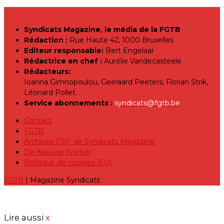
Syndicats Magazine, le média de la FGTB
Rédaction :
Rue Haute 42, 1000 Bruxelles
Editeur responsable:
Bert Engelaar
Rédactrice en chef :
Aurélie Vandecasteele
Rédacteurs:
Ioanna Gimnopoulou, Geeraard Peeters, Florian Strik,
Léonard Pollet
Service abonnements :
syndicats@fgtb.be
Contact
FGTB
Archives PDF de Syndicats Magazine
De Nieuwe Werker
Politique de cookies (EU)
FGTB
| Magazine Syndicats
Lire aussi
x