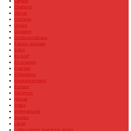
Centre
Charleroi
Climat
Congrès
Divers
Dossiers
Droits syndicaux
Edition spéciale
Edito
En bref
En images
Energie
Entretiens
Environnement
Europe
Femmes
Horval
Index
International
Jeunes
Liège
Lutte contre l'extrême droite