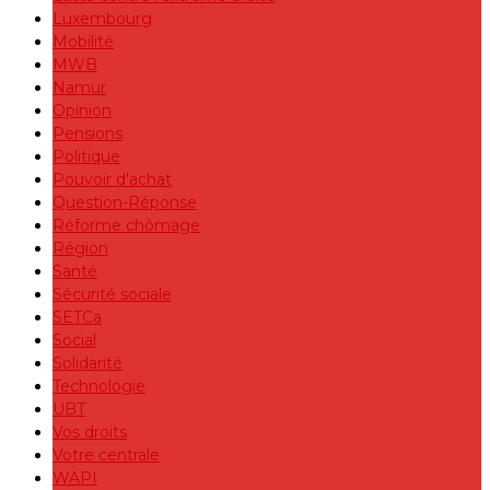
Luxembourg
Mobilité
MWB
Namur
Opinion
Pensions
Politique
Pouvoir d'achat
Question-Réponse
Réforme chômage
Région
Santé
Sécurité sociale
SETCa
Social
Solidarité
Technologie
UBT
Vos droits
Votre centrale
WAPI