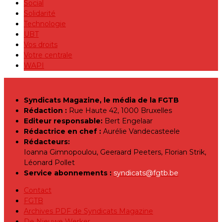
Social
Solidarité
Technologie
UBT
Vos droits
Votre centrale
WAPI
Syndicats Magazine, le média de la FGTB
Rédaction :
Rue Haute 42, 1000 Bruxelles
Editeur responsable:
Bert Engelaar
Rédactrice en chef :
Aurélie Vandecasteele
Rédacteurs:
Ioanna Gimnopoulou, Geeraard Peeters, Florian Strik,
Léonard Pollet
Service abonnements :
syndicats@fgtb.be
Contact
FGTB
Archives PDF de Syndicats Magazine
De Nieuwe Werker