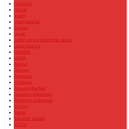
Femmes
Horval
Index
International
Jeunes
Liège
Lutte contre l'extrême droite
Luxembourg
Mobilité
MWB
Namur
Opinion
Pensions
Politique
Pouvoir d'achat
Question-Réponse
Réforme chômage
Région
Santé
Sécurité sociale
SETCa