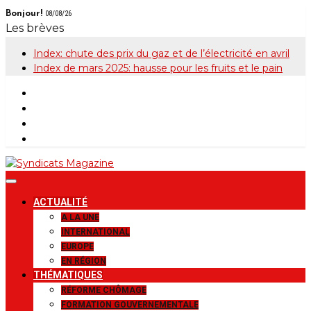
Skip
Bonjour!
08/08/26
to
Les brèves
content
Index: chute des prix du gaz et de l’électricité en avril
Index de mars 2025: hausse pour les fruits et le pain
Syndicats
Le magazine de la FGTB
ACTUALITÉ
Magazine
A LA UNE
INTERNATIONAL
EUROPE
EN RÉGION
THÉMATIQUES
RÉFORME CHÔMAGE
FORMATION GOUVERNEMENTALE