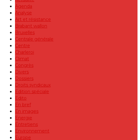
Agenda
Analyse
Art et résistance
Brabant wallon
Bruxelles
Centrale générale
Centre
Charleroi
Climat
Congrès
Divers
Dossiers
Droits syndicaux
Edition spéciale
Edito
En bref
En images
Energie
Entretiens
Environnement
Europe