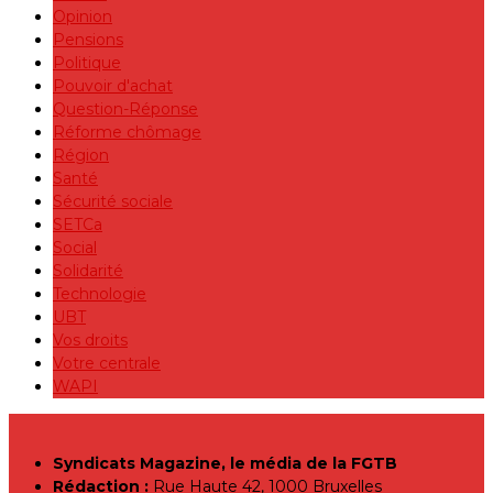
Opinion
Pensions
Politique
Pouvoir d'achat
Question-Réponse
Réforme chômage
Région
Santé
Sécurité sociale
SETCa
Social
Solidarité
Technologie
UBT
Vos droits
Votre centrale
WAPI
Syndicats Magazine, le média de la FGTB
Rédaction :
Rue Haute 42, 1000 Bruxelles