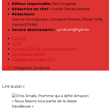
Editeur responsable:
Bert Engelaar
Rédactrice en chef :
Aurélie Vandecasteele
Rédacteurs:
Ioanna Gimnopoulou, Geeraard Peeters, Florian Strik,
Léonard Pollet
Service abonnements :
syndicats@fgtb.be
Contact
FGTB
Archives PDF de Syndicats Magazine
De Nieuwe Werker
Politique de cookies (EU)
FGTB
| Magazine Syndicats
Lire aussi
x