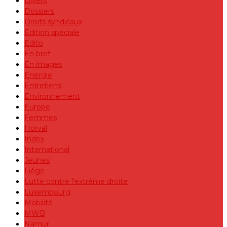
Divers
Dossiers
Droits syndicaux
Edition spéciale
Edito
En bref
En images
Energie
Entretiens
Environnement
Europe
Femmes
Horval
Index
International
Jeunes
Liège
Lutte contre l'extrême droite
Luxembourg
Mobilité
MWB
Namur