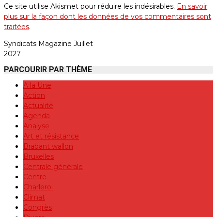
Ce site utilise Akismet pour réduire les indésirables.
En savoir
plus sur la façon dont les données de vos commentaires sont
traitées
.
Syndicats Magazine Juillet
2027
PARCOURIR PAR THÈME
A la Une
Action
Actualité
Agenda
Analyse
Art et résistance
Brabant wallon
Bruxelles
Centrale générale
Centre
Charleroi
Climat
Congrès