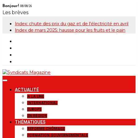
Skip
Bonjour!
08/08/26
to
Les brèves
content
Index: chute des prix du gaz et de l’électricité en avril
Index de mars 2025: hausse pour les fruits et le pain
Syndicats
Le magazine de la FGTB
ACTUALITÉ
Magazine
A LA UNE
INTERNATIONAL
EUROPE
EN RÉGION
THÉMATIQUES
RÉFORME CHÔMAGE
FORMATION GOUVERNEMENTALE