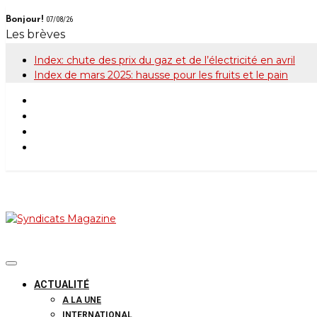
Skip
Bonjour!
07/08/26
to
Les brèves
content
Index: chute des prix du gaz et de l’électricité en avril
Index de mars 2025: hausse pour les fruits et le pain
Syndicats Maga
Le magazine de la FGTB
ACTUALITÉ
A LA UNE
INTERNATIONAL