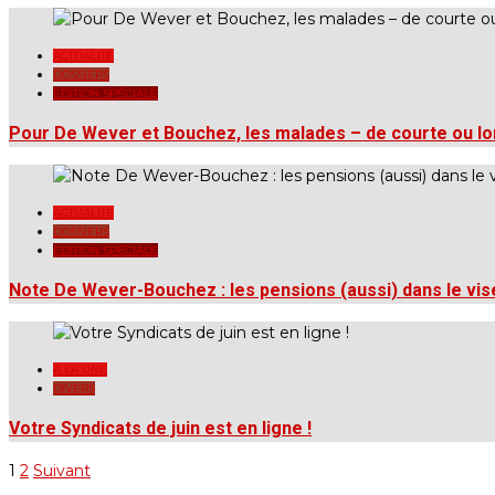
ACTUALITÉ
DOSSIERS
EDITION SPÉCIALE
Pour De Wever et Bouchez, les malades – de courte ou lo
ACTUALITÉ
DOSSIERS
EDITION SPÉCIALE
Note De Wever-Bouchez : les pensions (aussi) dans le vis
A LA UNE
DIVERS
Votre Syndicats de juin est en ligne !
1
2
Suivant
Pagination