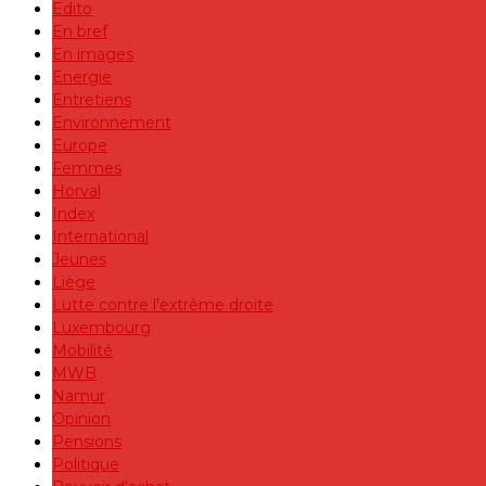
Edito
En bref
En images
Energie
Entretiens
Environnement
Europe
Femmes
Horval
Index
International
Jeunes
Liège
Lutte contre l'extrême droite
Luxembourg
Mobilité
MWB
Namur
Opinion
Pensions
Politique