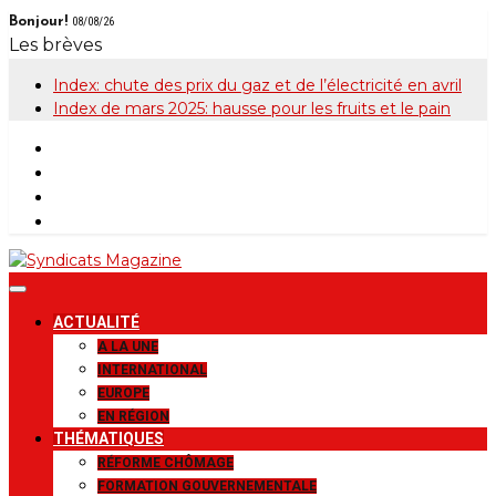
Skip
Bonjour!
08/08/26
to
Les brèves
content
Index: chute des prix du gaz et de l’électricité en avril
Index de mars 2025: hausse pour les fruits et le pain
Syndicats
Le magazine de la FGTB
ACTUALITÉ
Magazine
A LA UNE
INTERNATIONAL
EUROPE
EN RÉGION
THÉMATIQUES
RÉFORME CHÔMAGE
FORMATION GOUVERNEMENTALE