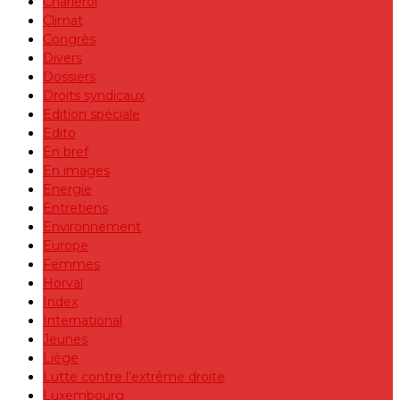
Charleroi
Climat
Congrès
Divers
Dossiers
Droits syndicaux
Edition spéciale
Edito
En bref
En images
Energie
Entretiens
Environnement
Europe
Femmes
Horval
Index
International
Jeunes
Liège
Lutte contre l'extrême droite
Luxembourg