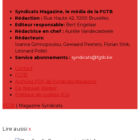
Syndicats Magazine, le média de la FGTB
Rédaction :
Rue Haute 42, 1000 Bruxelles
Editeur responsable:
Bert Engelaar
Rédactrice en chef :
Aurélie Vandecasteele
Rédacteurs:
Ioanna Gimnopoulou, Geeraard Peeters, Florian Strik,
Léonard Pollet
Service abonnements :
syndicats@fgtb.be
Contact
FGTB
Archives PDF de Syndicats Magazine
De Nieuwe Werker
Politique de cookies (EU)
FGTB
| Magazine Syndicats
Lire aussi
x