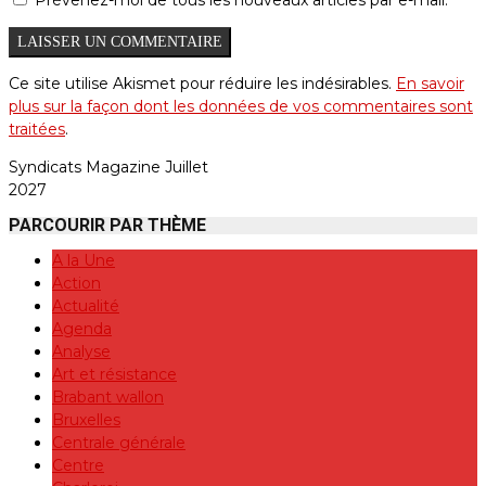
Ce site utilise Akismet pour réduire les indésirables.
En savoir
plus sur la façon dont les données de vos commentaires sont
traitées
.
Syndicats Magazine Juillet
2027
PARCOURIR PAR THÈME
A la Une
Action
Actualité
Agenda
Analyse
Art et résistance
Brabant wallon
Bruxelles
Centrale générale
Centre