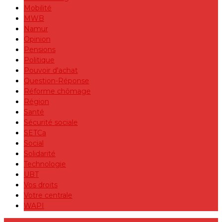
Mobilité
MWB
Namur
Opinion
Pensions
Politique
Pouvoir d'achat
Question-Réponse
Réforme chômage
Région
Santé
Sécurité sociale
SETCa
Social
Solidarité
Technologie
UBT
Vos droits
Votre centrale
WAPI