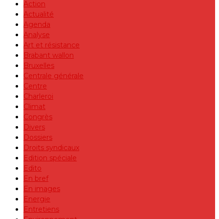
Action
Actualité
Agenda
Analyse
Art et résistance
Brabant wallon
Bruxelles
Centrale générale
Centre
Charleroi
Climat
Congrès
Divers
Dossiers
Droits syndicaux
Edition spéciale
Edito
En bref
En images
Energie
Entretiens