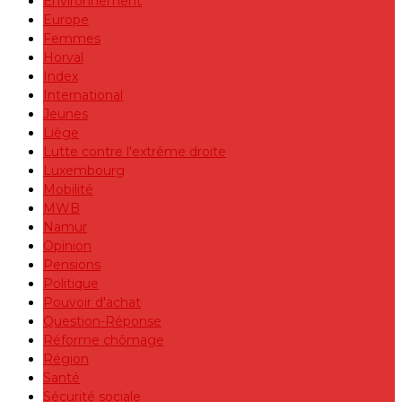
Environnement
Europe
Femmes
Horval
Index
International
Jeunes
Liège
Lutte contre l'extrême droite
Luxembourg
Mobilité
MWB
Namur
Opinion
Pensions
Politique
Pouvoir d'achat
Question-Réponse
Réforme chômage
Région
Santé
Sécurité sociale