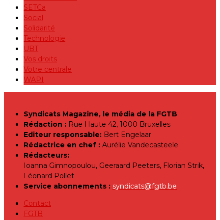
SETCa
Social
Solidarité
Technologie
UBT
Vos droits
Votre centrale
WAPI
Syndicats Magazine, le média de la FGTB
Rédaction :
Rue Haute 42, 1000 Bruxelles
Editeur responsable:
Bert Engelaar
Rédactrice en chef :
Aurélie Vandecasteele
Rédacteurs:
Ioanna Gimnopoulou, Geeraard Peeters, Florian Strik,
Léonard Pollet
Service abonnements :
syndicats@fgtb.be
Contact
FGTB