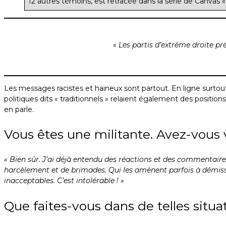
12 autres témoins, est retracée dans la série de Canvas 
«
Les partis d’extrême droite pré
Les messages racistes et haineux sont partout. En ligne surtout
politiques dits « traditionnels » relaient également des positions
en parle.
Vous êtes une militante. Avez-vous 
« Bien sûr. J’ai déjà entendu des réactions et des commentaire
harcèlement et de brimades. Qui les amènent parfois à démissio
inacceptables. C’est intolérable ! »
Que faites-vous dans de telles situa