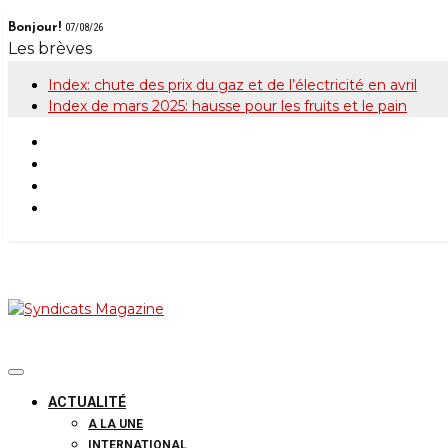
Skip
Bonjour!
07/08/26
to
Les brèves
content
Index: chute des prix du gaz et de l’électricité en avril
Index de mars 2025: hausse pour les fruits et le pain
Syndicats Maga
Le magazine de la FGTB
ACTUALITÉ
A LA UNE
INTERNATIONAL