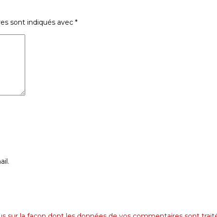
res sont indiqués avec
*
il.
lus sur la façon dont les données de vos commentaires sont trait