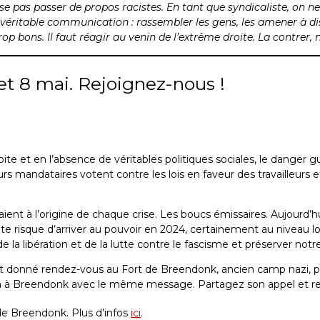
sse pas passer de propos racistes. En tant que syndicaliste, on n
véritable communication : rassembler les gens, les amener à di
rop bons. Il faut réagir au venin de l’extrême droite. La contrer
 et 8 mai. Rejoignez-nous !
te et en l’absence de véritables politiques sociales, le danger 
mandataires votent contre les lois en faveur des travailleurs et tr
s étaient à l’origine de chaque crise. Les boucs émissaires. Aujourd
droite risque d’arriver au pouvoir en 2024, certainement au niveau 
e la libération et de la lutte contre le fascisme et préserver notr
nt donné rendez-vous au Fort de Breendonk, ancien camp nazi, pou
endra à Breendonk avec le même message. Partagez son appel et rej
e Breendonk. Plus d’infos
ici
.