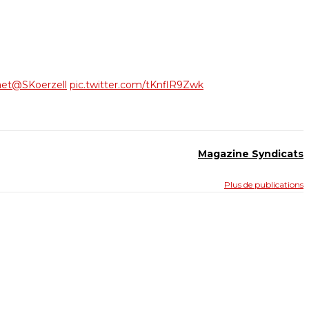
aet
@SKoerzell
pic.twitter.com/tKnflR9Zwk
Magazine Syndicats
Plus de publications