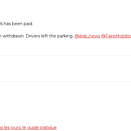
6 has been paid.
 withdrawn. Drivers left the parking.
@dgb_news
@FaireMobilit
 les jours: le guide pratique