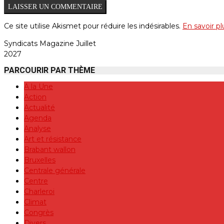
Ce site utilise Akismet pour réduire les indésirables.
En savoir p
Syndicats Magazine Juillet
2027
PARCOURIR PAR THÈME
A la Une
Action
Actualité
Agenda
Analyse
Art et résistance
Brabant wallon
Bruxelles
Centrale générale
Centre
Charleroi
Climat
Congrès
Divers