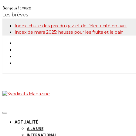
Skip
Bonjour!
07/08/26
to
Les brèves
content
Index: chute des prix du gaz et de l’électricité en avril
Index de mars 2025: hausse pour les fruits et le pain
Syndicats Maga
Le magazine de la FGTB
ACTUALITÉ
A LA UNE
INTERNATIONAL