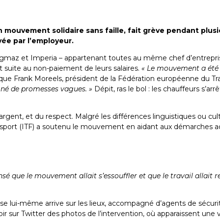
 mouvement solidaire sans faille, fait grève pendant plusi
vée par l’employeur.
Agmaz et Imperia – appartenant toutes au même chef d’entrepri
suite au non-paiement de leurs salaires.
« Le mouvement a été 
dique Frank Moreels, président de la Fédération européenne du Tra
né de promesses vagues. »
Dépit, ras le bol : les chauffeurs s’ar
argent, et du respect. Malgré les différences linguistiques ou cul
ansport (ITF) a soutenu le mouvement en aidant aux démarches ad
ensé que le mouvement allait s’essouffler et que le travail allait
prise lui-même arrive sur les lieux, accompagné d’agents de sécuri
oir sur Twitter des photos de l’intervention, où apparaissent une 