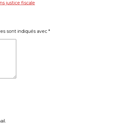
s justice fiscale
res sont indiqués avec
*
il.