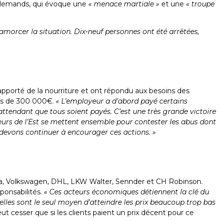
allemands, qui évoque une
« menace martiale »
et une
« troupe
samorcer la situation. Dix-neuf personnes ont été arrêtées,
apporté de la nourriture et ont répondu aux besoins des
 plus de 300 000€.
« L’employeur a d’abord payé certains
n attendant que tous soient payés. C’est une très grande victoire
feurs de l’Est se mettent ensemble pour contester les abus dont
s devons continuer à encourager ces actions. »
Ikea, Volkswagen, DHL, LKW Walter, Sennder et CH Robinson.
ponsabilités.
« Ces acteurs économiques détiennent la clé du
elles sont le seul moyen d’atteindre les prix beaucoup trop bas
ut cesser que si les clients paient un prix décent pour ce