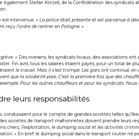
te également Stefan Körzell, de la Confédération des syndicats 
on.
e est intervenue.
« La police était présente et est parvenue à dé
ont reçu l’ordre de rentrer en Pologne. »
ève. « Des riverains, les syndicats locaux, des associations ont 
ister. Fin avril, tous les salaires étaient payés, pour un total de
raient le travail. Mais il s’est trompé. Les gars ont continué, e
ent que la solidarité paie. C’est la première fois que des chauf
n exemple. Pour les autres chauffeurs et pour les syndicats. Nou
re leurs responsabilités
es, conduisaient pour le compte de grandes sociétés telles qu’
t des sociétés de transport malhonnêtes doivent prendre leurs res
 chers, l’exploitation, le dumping social et les activités crimin
ation. »
En bref: le dumping social dans le transport routier ne pe