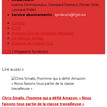
Ioanna Gimnopoulou, Geeraard Peeters, Florian Strik,
Léonard Pollet
Service abonnements :
syndicats@fgtb.be
Contact
FGTB
Archives PDF de Syndicats Magazine
De Nieuwe Werker
Politique de cookies (EU)
FGTB
| Magazine Syndicats
Lire aussi
x
Chris Smalls, l’homme qui a défié Amazon: « Nous
faisons tous partie de la classe travailleuse »