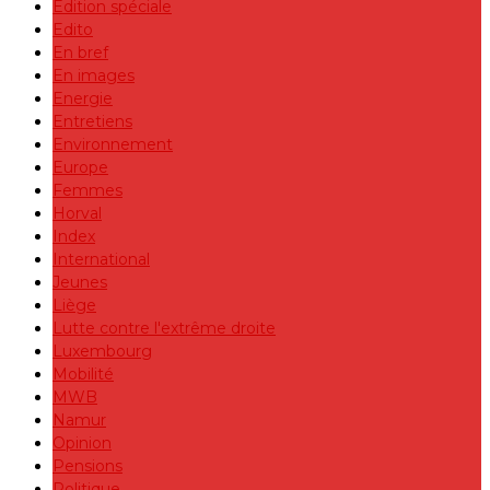
Edition spéciale
Edito
En bref
En images
Energie
Entretiens
Environnement
Europe
Femmes
Horval
Index
International
Jeunes
Liège
Lutte contre l'extrême droite
Luxembourg
Mobilité
MWB
Namur
Opinion
Pensions
Politique