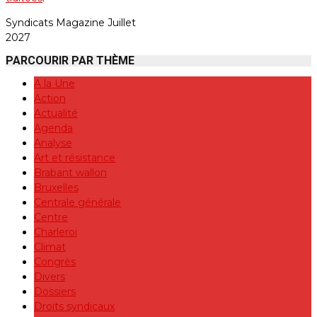
Syndicats Magazine Juillet
2027
PARCOURIR PAR THÈME
A la Une
Action
Actualité
Agenda
Analyse
Art et résistance
Brabant wallon
Bruxelles
Centrale générale
Centre
Charleroi
Climat
Congrès
Divers
Dossiers
Droits syndicaux