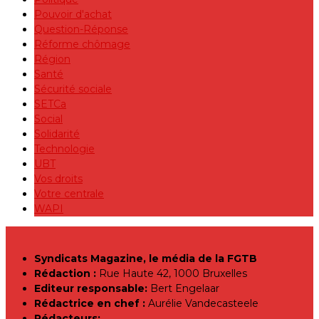
Pouvoir d'achat
Question-Réponse
Réforme chômage
Région
Santé
Sécurité sociale
SETCa
Social
Solidarité
Technologie
UBT
Vos droits
Votre centrale
WAPI
Syndicats Magazine, le média de la FGTB
Rédaction :
Rue Haute 42, 1000 Bruxelles
Editeur responsable:
Bert Engelaar
Rédactrice en chef :
Aurélie Vandecasteele
Rédacteurs: