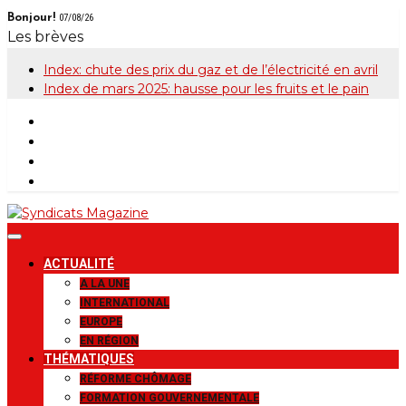
Skip
Bonjour!
07/08/26
to
Les brèves
content
Index: chute des prix du gaz et de l’électricité en avril
Index de mars 2025: hausse pour les fruits et le pain
Syndicats
Le magazine de la FGTB
ACTUALITÉ
Magazine
A LA UNE
INTERNATIONAL
EUROPE
EN RÉGION
THÉMATIQUES
RÉFORME CHÔMAGE
FORMATION GOUVERNEMENTALE