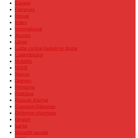
Europe
Femmes
Horval
Index
International
Jeunes
Liège
Lutte contre l'extrême droite
Luxembourg
Mobilité
MWB
Namur
Opinion
Pensions
Politique
Pouvoir d'achat
Question-Réponse
Réforme chômage
Région
Santé
Sécurité sociale