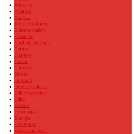
Actualité
Agenda
Analyse
Art et résistance
Brabant wallon
Bruxelles
Centrale générale
Centre
Charleroi
Climat
Congrès
Divers
Dossiers
Droits syndicaux
Edition spéciale
Edito
En bref
En images
Energie
Entretiens
Environnement