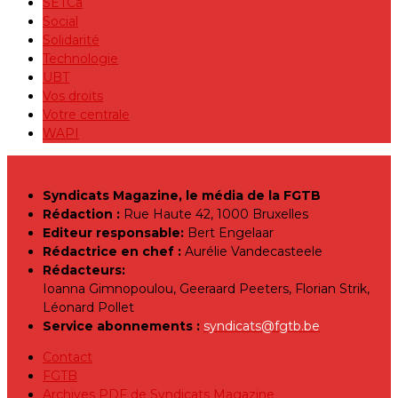
SETCa
Social
Solidarité
Technologie
UBT
Vos droits
Votre centrale
WAPI
Syndicats Magazine, le média de la FGTB
Rédaction :
Rue Haute 42, 1000 Bruxelles
Editeur responsable:
Bert Engelaar
Rédactrice en chef :
Aurélie Vandecasteele
Rédacteurs:
Ioanna Gimnopoulou, Geeraard Peeters, Florian Strik,
Léonard Pollet
Service abonnements :
syndicats@fgtb.be
Contact
FGTB
Archives PDF de Syndicats Magazine