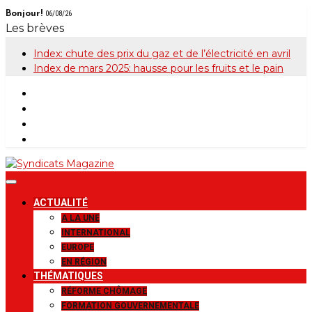
Skip
Bonjour!
06/08/26
to
Les brèves
content
Index: chute des prix du gaz et de l’électricité en avril
Index de mars 2025: hausse pour les fruits et le pain
Syndicats
Le magazine de la FGTB
ACTUALITÉ
Magazine
A LA UNE
INTERNATIONAL
EUROPE
EN RÉGION
THÉMATIQUES
RÉFORME CHÔMAGE
FORMATION GOUVERNEMENTALE