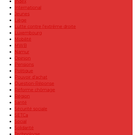
Index
International
Jeunes
Liège
Lutte contre l'extrême droite
Luxembourg
Mobilité
MWB
Namur
Opinion
Pensions
Politique
Pouvoir d'achat
Question-Réponse
Réforme chômage
Région
Santé
Sécurité sociale
SETCa
Social
Solidarité
Technologie