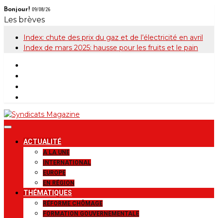
Skip
Bonjour!
09/08/26
to
Les brèves
content
Index: chute des prix du gaz et de l’électricité en avril
Index de mars 2025: hausse pour les fruits et le pain
Syndicats
Le magazine de la FGTB
ACTUALITÉ
Magazine
A LA UNE
INTERNATIONAL
EUROPE
EN RÉGION
THÉMATIQUES
RÉFORME CHÔMAGE
FORMATION GOUVERNEMENTALE