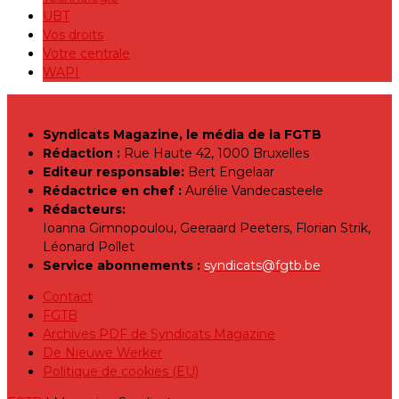
UBT
Vos droits
Votre centrale
WAPI
Syndicats Magazine, le média de la FGTB
Rédaction :
Rue Haute 42, 1000 Bruxelles
Editeur responsable:
Bert Engelaar
Rédactrice en chef :
Aurélie Vandecasteele
Rédacteurs:
Ioanna Gimnopoulou, Geeraard Peeters, Florian Strik,
Léonard Pollet
Service abonnements :
syndicats@fgtb.be
Contact
FGTB
Archives PDF de Syndicats Magazine
De Nieuwe Werker
Politique de cookies (EU)