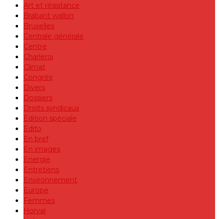
Art et résistance
Brabant wallon
Bruxelles
Centrale générale
Centre
Charleroi
Climat
Congrès
Divers
Dossiers
Droits syndicaux
Edition spéciale
Edito
En bref
En images
Energie
Entretiens
Environnement
Europe
Femmes
Horval