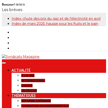
Skip
Bonjour!
08/08/26
to
Les brèves
content
Index: chute des prix du gaz et de l’électricité en avril
Index de mars 2025: hausse pour les fruits et le pain
Syndicats
Le magazine de la FGTB
ACTUALITÉ
Magazine
A LA UNE
INTERNATIONAL
EUROPE
EN RÉGION
THÉMATIQUES
RÉFORME CHÔMAGE
FORMATION GOUVERNEMENTALE