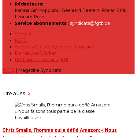
Rédacteurs:
Ioanna Gimnopoulou, Geeraard Peeters, Florian Strik,
Léonard Pollet
Service abonnements :
syndicats@fgtb.be
Contact
FGTB
Archives PDF de Syndicats Magazine
De Nieuwe Werker
Politique de cookies (EU)
FGTB
| Magazine Syndicats
Lire aussi
x
Chris Smalls, l’homme qui a défié Amazon: « Nous