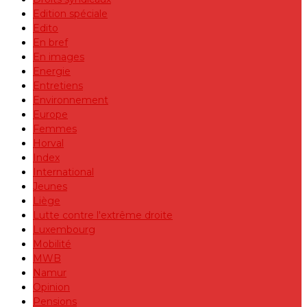
Edition spéciale
Edito
En bref
En images
Energie
Entretiens
Environnement
Europe
Femmes
Horval
Index
International
Jeunes
Liège
Lutte contre l'extrême droite
Luxembourg
Mobilité
MWB
Namur
Opinion
Pensions