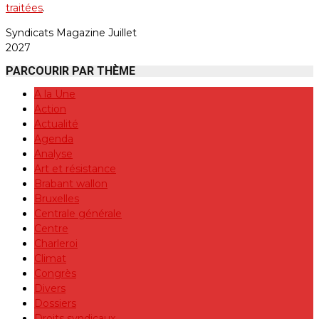
traitées
.
Syndicats Magazine Juillet
2027
PARCOURIR PAR THÈME
A la Une
Action
Actualité
Agenda
Analyse
Art et résistance
Brabant wallon
Bruxelles
Centrale générale
Centre
Charleroi
Climat
Congrès
Divers
Dossiers
Droits syndicaux