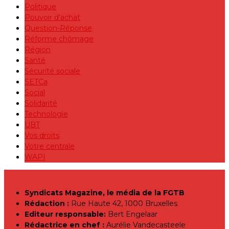
Politique
Pouvoir d'achat
Question-Réponse
Réforme chômage
Région
Santé
Sécurité sociale
SETCa
Social
Solidarité
Technologie
UBT
Vos droits
Votre centrale
WAPI
Syndicats Magazine, le média de la FGTB
Rédaction :
Rue Haute 42, 1000 Bruxelles
Editeur responsable:
Bert Engelaar
Rédactrice en chef :
Aurélie Vandecasteele