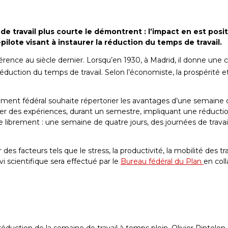
 travail plus courte le démontrent : l’impact en est posit
ilote visant à instaurer la réduction du temps de travail.
rence au siècle dernier. Lorsqu’en 1930, à Madrid, il donne une 
 réduction du temps de travail. Selon l’économiste, la prospérité 
ment fédéral souhaite répertorier les avantages d’une semaine de
er des expériences, durant un semestre, impliquant une réduction 
 librement : une semaine de quatre jours, des journées de trava
s facteurs tels que le stress, la productivité, la mobilité des trav
vi scientifique sera effectué par le
Bureau fédéral du Plan
en col
duction de la semaine de travail à temps plein. Olivier Pintelon e