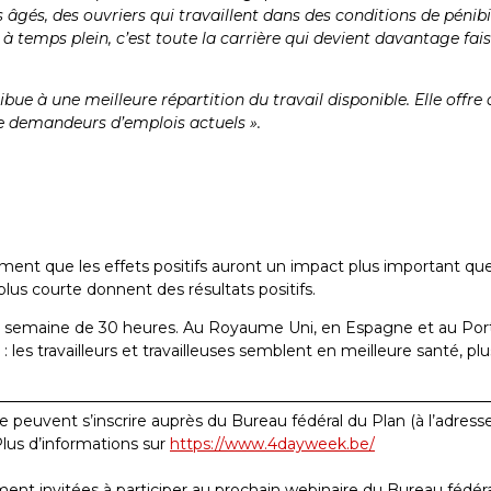
 âgés, des ouvriers qui travaillent dans des conditions de pénib
 temps plein, c’est toute la carrière qui devient davantage fai
bue à une meilleure répartition du travail disponible. Elle offre 
de demandeurs d’emplois actuels ».
rment que les effets positifs auront un impact plus important que l
lus courte donnent des résultats positifs.
cé la semaine de 30 heures. Au Royaume Uni, en Espagne et au Po
es travailleurs et travailleuses semblent en meilleure santé, plu
e peuvent s’inscrire auprès du Bureau fédéral du Plan (à l’adres
Plus d’informations sur
https://www.4dayweek.be/
ent invitées à participer au prochain webinaire du Bureau fédéral 