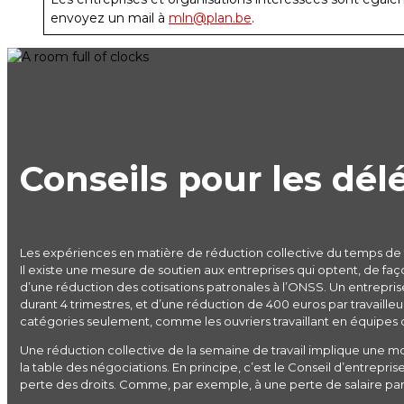
envoyez un mail à
mln@plan.be
.
Conseils pour les dél
Les expériences en matière de réduction collective du temps de tr
Il existe une mesure de soutien aux entreprises qui optent, de fa
d’une réduction des cotisations patronales à l’ONSS. Un entrepris
durant 4 trimestres, et d’une réduction de 400 euros par travaill
catégories seulement, comme les ouvriers travaillant en équipes ou
Une réduction collective de la semaine de travail implique une mo
la table des négociations. En principe, c’est le Conseil d’entrepris
perte des droits. Comme, par exemple, à une perte de salaire part