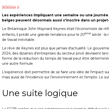
13/11/2024
0
Les expériences impliquant une semaine ou une journée de
belges peuvent désormais aussi s’inscrire dans un projet-p
Le Britannique John Maynard Keynes était l’économiste de réfé
ème
enfants, il prédit une grande tendance pour le 20
siècle : la
de travail inévitable.
Le rêve de Keynes est plus que jamais d’actualité. Le gouverne
2024, des dizaines d’entreprises du secteur privé devraient lanc
forme de la réduction du temps de travail peut être déterminée
une autre formule.
L’expérience doit permettre de se faire une idée de l’impact sur de
mais aussi de l’incidence sur l’environnement et l’emploi. Le sui
Une suite logique
La FGTB espère que ces expériences raviveront le débat sur la ré