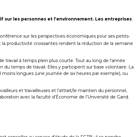
if sur les personnes et l’environnement. Les entreprises
conférence sur les perspectives économiques pour ses petits-
et la productivité croissantes rendent la réduction de la semaine
 travail à temps plein plus courte. Tout au long de l’année
du temps de travail. Elles y participent sur base volontaire. La
il moins longues (une journée de six heures par exemple), ou
ailleurs et travailleuses et l’attrait/le maintien du personnel,
laboration avec la faculté d’Économie de l’Université de Gand.
st conseiller au service d’étude de la FGTB ; il se penche