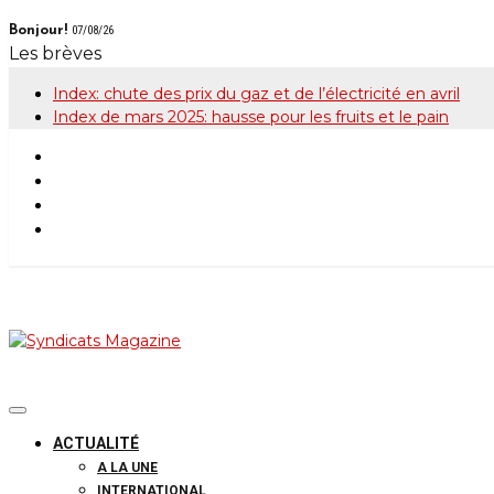
Skip
Bonjour!
07/08/26
to
Les brèves
content
Index: chute des prix du gaz et de l’électricité en avril
Index de mars 2025: hausse pour les fruits et le pain
Syndicats Maga
Le magazine de la FGTB
ACTUALITÉ
A LA UNE
INTERNATIONAL