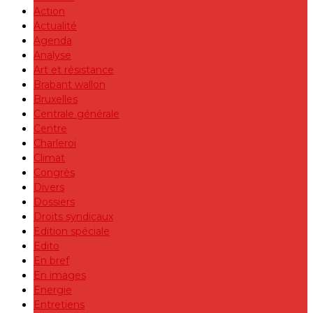
Action
Actualité
Agenda
Analyse
Art et résistance
Brabant wallon
Bruxelles
Centrale générale
Centre
Charleroi
Climat
Congrès
Divers
Dossiers
Droits syndicaux
Edition spéciale
Edito
En bref
En images
Energie
Entretiens