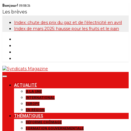
Skip
Bonjour!
09/08/26
to
Les brèves
content
Index: chute des prix du gaz et de l’électricité en avril
Index de mars 2025: hausse pour les fruits et le pain
Syndicats
Le magazine de la FGTB
ACTUALITÉ
Magazine
A LA UNE
INTERNATIONAL
EUROPE
EN RÉGION
THÉMATIQUES
RÉFORME CHÔMAGE
FORMATION GOUVERNEMENTALE