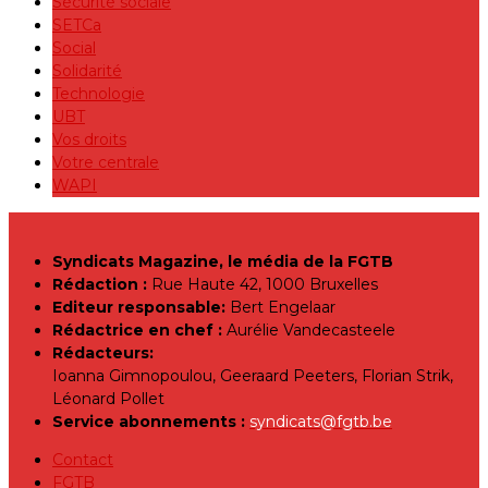
Sécurité sociale
SETCa
Social
Solidarité
Technologie
UBT
Vos droits
Votre centrale
WAPI
Syndicats Magazine, le média de la FGTB
Rédaction :
Rue Haute 42, 1000 Bruxelles
Editeur responsable:
Bert Engelaar
Rédactrice en chef :
Aurélie Vandecasteele
Rédacteurs:
Ioanna Gimnopoulou, Geeraard Peeters, Florian Strik,
Léonard Pollet
Service abonnements :
syndicats@fgtb.be
Contact
FGTB