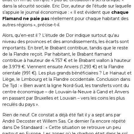
dans la sécurité sociale. Eric Dor, auteur de l’étude sur laquelle
s’appuie le journal économique : « Il est évident que
chaque
Flamand ne paie pas
réellement pour chaque habitant des
autres régions », précise-t-il.
Alors, qu’en-est il ? L’étude de Dor indique surtout qu’au
niveau des provinces et des arrondissements, les écarts sont
importants. En bref, le Brabant contribue, tandis que le reste
de la Flandre reçoit. Par habitant, le Brabant flamand
contribue à hauteur de 4.757 € et le Brabant wallon à hauteur
de 3.979 €. Viennent ensuite Anvers (1.293 €) et la Flandre
orientale (991 €). Les plus grands bénéficiaires ? Le Hainaut et
Liège, le Limbourg et la Flandre occidentale. Conclusion dans
De Tijd : « Bien avant la ligne Nord-Sud, les transferts vont du
centre économique – de Louvain-la-Neuve à Gand et Anvers
en passant par Bruxelles et Louvain – vers les coins les plus
reculés du pays ».
Rien de neuf. Ce constat a déjà été fait il y a sept ans par
André Decoster et Willem Sas. Ce dernier l’a encore répété
dans De Standaard : « Cette situation se retrouve un peu
partout en Europe. Les zones où le charbon était dans le sol