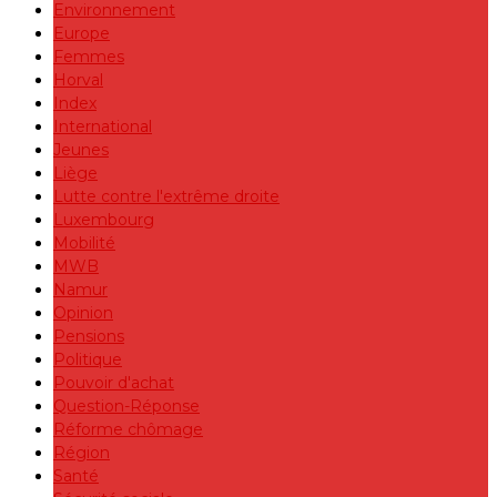
Environnement
Europe
Femmes
Horval
Index
International
Jeunes
Liège
Lutte contre l'extrême droite
Luxembourg
Mobilité
MWB
Namur
Opinion
Pensions
Politique
Pouvoir d'achat
Question-Réponse
Réforme chômage
Région
Santé