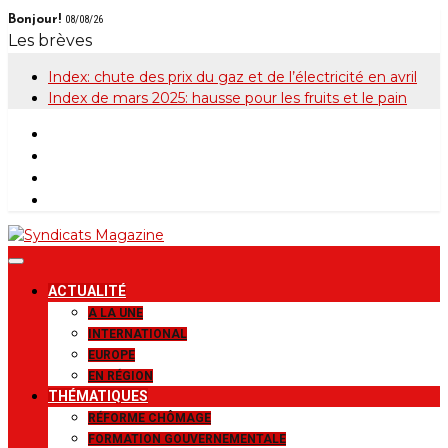
Skip
Bonjour!
08/08/26
to
Les brèves
content
Index: chute des prix du gaz et de l’électricité en avril
Index de mars 2025: hausse pour les fruits et le pain
Syndicats
Le magazine de la FGTB
ACTUALITÉ
Magazine
A LA UNE
INTERNATIONAL
EUROPE
EN RÉGION
THÉMATIQUES
RÉFORME CHÔMAGE
FORMATION GOUVERNEMENTALE