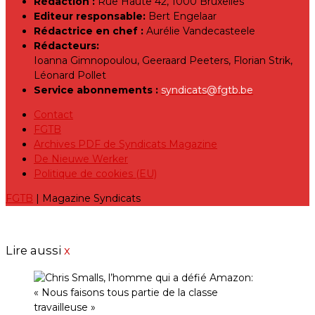
Rédaction :
Rue Haute 42, 1000 Bruxelles
Editeur responsable:
Bert Engelaar
Rédactrice en chef :
Aurélie Vandecasteele
Rédacteurs:
Ioanna Gimnopoulou, Geeraard Peeters, Florian Strik,
Léonard Pollet
Service abonnements :
syndicats@fgtb.be
Contact
FGTB
Archives PDF de Syndicats Magazine
De Nieuwe Werker
Politique de cookies (EU)
FGTB
| Magazine Syndicats
Lire aussi
x