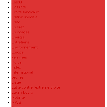
Divers
Dossiers
Droits syndicaux
Edition spéciale
Edito
En bref
En images
Energie
Entretiens
Environnement
Europe
Femmes
Horval
Index
International
Jeunes
Liège
Lutte contre l'extrême droite
Luxembourg
Mobilité
MWB