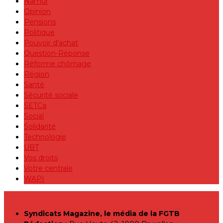
Namur
Opinion
Pensions
Politique
Pouvoir d'achat
Question-Réponse
Réforme chômage
Région
Santé
Sécurité sociale
SETCa
Social
Solidarité
Technologie
UBT
Vos droits
Votre centrale
WAPI
Syndicats Magazine, le média de la FGTB