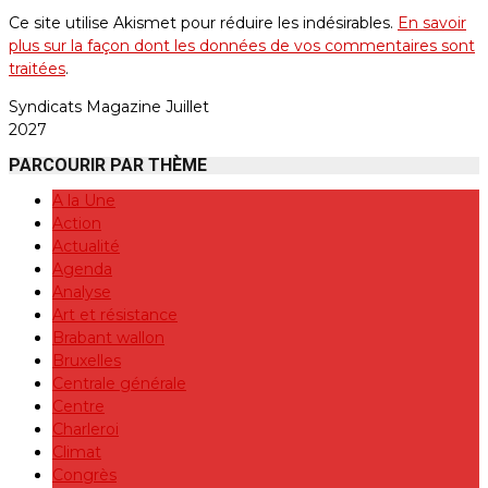
Ce site utilise Akismet pour réduire les indésirables.
En savoir
plus sur la façon dont les données de vos commentaires sont
traitées
.
Syndicats Magazine Juillet
2027
PARCOURIR PAR THÈME
A la Une
Action
Actualité
Agenda
Analyse
Art et résistance
Brabant wallon
Bruxelles
Centrale générale
Centre
Charleroi
Climat
Congrès