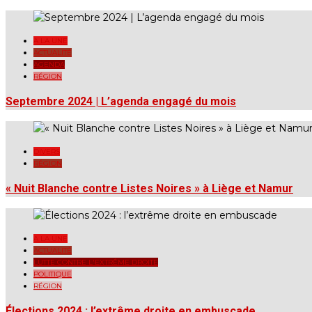
A LA UNE
ACTUALITÉ
AGENDA
RÉGION
Septembre 2024 | L’agenda engagé du mois
DIVERS
RÉGION
« Nuit Blanche contre Listes Noires » à Liège et Namur
A LA UNE
ACTUALITÉ
LUTTE CONTRE L'EXTRÊME DROITE
POLITIQUE
RÉGION
Élections 2024 : l’extrême droite en embuscade