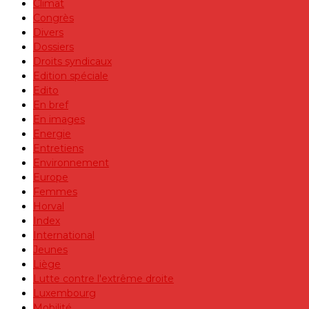
Climat
Congrès
Divers
Dossiers
Droits syndicaux
Edition spéciale
Edito
En bref
En images
Energie
Entretiens
Environnement
Europe
Femmes
Horval
Index
International
Jeunes
Liège
Lutte contre l'extrême droite
Luxembourg
Mobilité