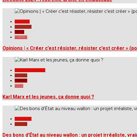
A LA UNE
ACTUALITÉ
LIÈGE
RÉGION
Opinions | « Créer c’est résister, résister c’est créer » (p
ART ET RÉSISTANCE
JEUNES
RÉGION
WAPI
Karl Marx et les jeunes, ça donne quoi ?
ACTUALITÉ
RÉGION
Des bons d’État au niveau wallon : un projet irréaliste, vra