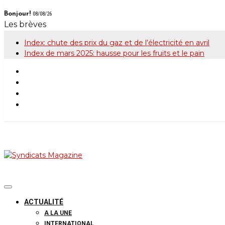
Skip
Bonjour!
08/08/26
to
Les brèves
content
Index: chute des prix du gaz et de l’électricité en avril
Index de mars 2025: hausse pour les fruits et le pain
Syndicats Maga
Le magazine de la FGTB
ACTUALITÉ
A LA UNE
INTERNATIONAL