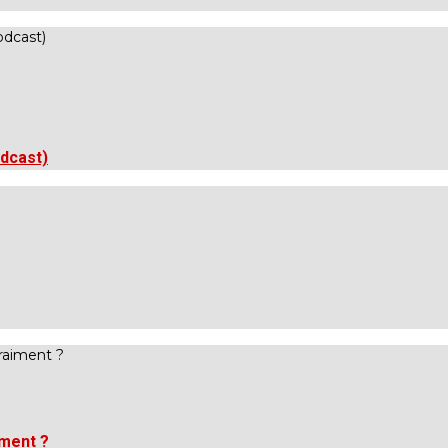
odcast)
iment ?