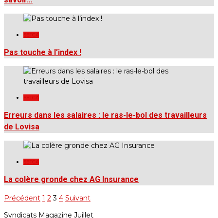
SETCA
Pas touche à l’index !
SETCA
Erreurs dans les salaires : le ras-le-bol des travailleurs
de Lovisa
SETCA
La colère gronde chez AG Insurance
Précédent
1
2
3
4
Suivant
Pagination
des
Syndicats Magazine Juillet