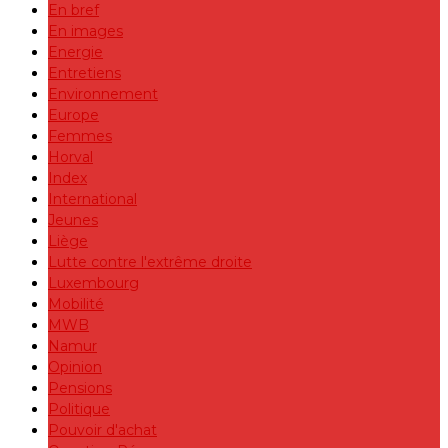
En bref
En images
Energie
Entretiens
Environnement
Europe
Femmes
Horval
Index
International
Jeunes
Liège
Lutte contre l'extrême droite
Luxembourg
Mobilité
MWB
Namur
Opinion
Pensions
Politique
Pouvoir d'achat