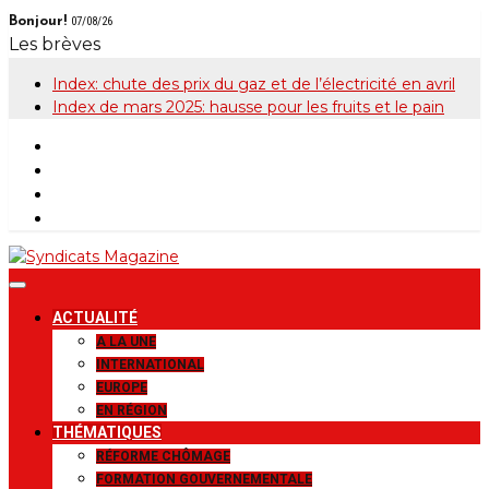
Skip
Bonjour!
07/08/26
to
Les brèves
content
Index: chute des prix du gaz et de l’électricité en avril
Index de mars 2025: hausse pour les fruits et le pain
Syndicats
Le magazine de la FGTB
ACTUALITÉ
Magazine
A LA UNE
INTERNATIONAL
EUROPE
EN RÉGION
THÉMATIQUES
RÉFORME CHÔMAGE
FORMATION GOUVERNEMENTALE