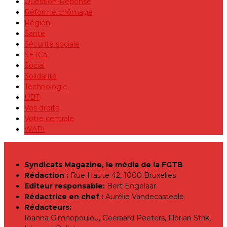
Question-Réponse
Réforme chômage
Région
Santé
Sécurité sociale
SETCa
Social
Solidarité
Technologie
UBT
Vos droits
Votre centrale
WAPI
Syndicats Magazine, le média de la FGTB
Rédaction :
Rue Haute 42, 1000 Bruxelles
Editeur responsable:
Bert Engelaar
Rédactrice en chef :
Aurélie Vandecasteele
Rédacteurs:
Ioanna Gimnopoulou, Geeraard Peeters, Florian Strik,