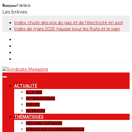
Skip
Bonjour!
08/08/26
to
Les brèves
content
Index: chute des prix du gaz et de l’électricité en avril
Index de mars 2025: hausse pour les fruits et le pain
Syndicats
Le magazine de la FGTB
ACTUALITÉ
Magazine
A LA UNE
INTERNATIONAL
EUROPE
EN RÉGION
THÉMATIQUES
RÉFORME CHÔMAGE
FORMATION GOUVERNEMENTALE