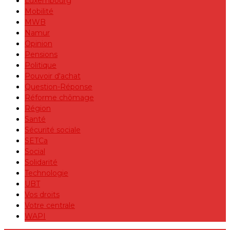
Luxembourg
Mobilité
MWB
Namur
Opinion
Pensions
Politique
Pouvoir d'achat
Question-Réponse
Réforme chômage
Région
Santé
Sécurité sociale
SETCa
Social
Solidarité
Technologie
UBT
Vos droits
Votre centrale
WAPI