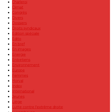
Charleroi
Climat
Congrès
Divers
Dossiers
Droits syndicaux
Edition spéciale
Edito
En bref
En images
Energie
Entretiens
Environnement
Europe
Femmes
Horval
Index
International
Jeunes
Liège
Lutte contre l'extrême droite