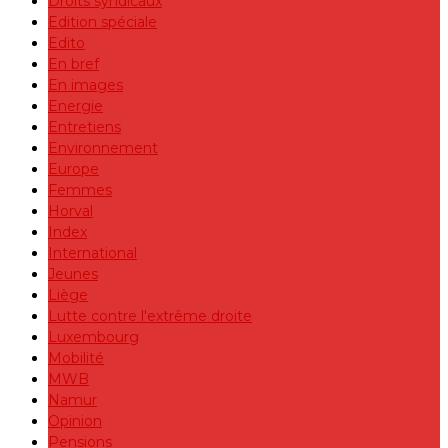
Droits syndicaux
Edition spéciale
Edito
En bref
En images
Energie
Entretiens
Environnement
Europe
Femmes
Horval
Index
International
Jeunes
Liège
Lutte contre l'extrême droite
Luxembourg
Mobilité
MWB
Namur
Opinion
Pensions