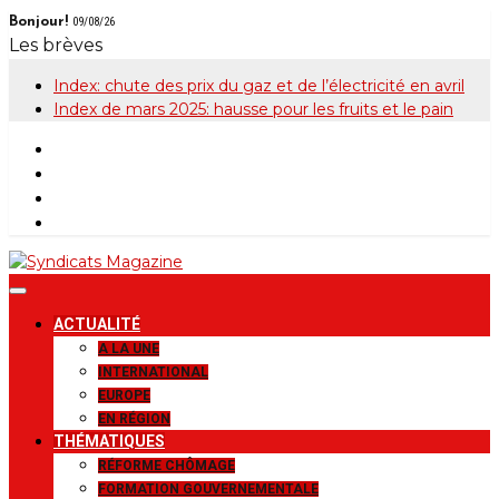
Skip
Bonjour!
09/08/26
to
Les brèves
content
Index: chute des prix du gaz et de l’électricité en avril
Index de mars 2025: hausse pour les fruits et le pain
Syndicats
Le magazine de la FGTB
ACTUALITÉ
Magazine
A LA UNE
INTERNATIONAL
EUROPE
EN RÉGION
THÉMATIQUES
RÉFORME CHÔMAGE
FORMATION GOUVERNEMENTALE