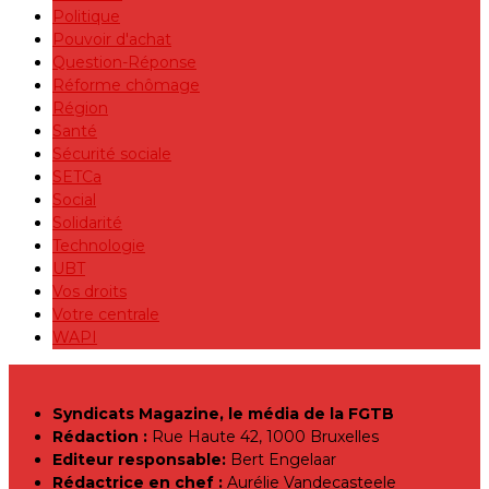
Politique
Pouvoir d'achat
Question-Réponse
Réforme chômage
Région
Santé
Sécurité sociale
SETCa
Social
Solidarité
Technologie
UBT
Vos droits
Votre centrale
WAPI
Syndicats Magazine, le média de la FGTB
Rédaction :
Rue Haute 42, 1000 Bruxelles
Editeur responsable:
Bert Engelaar
Rédactrice en chef :
Aurélie Vandecasteele