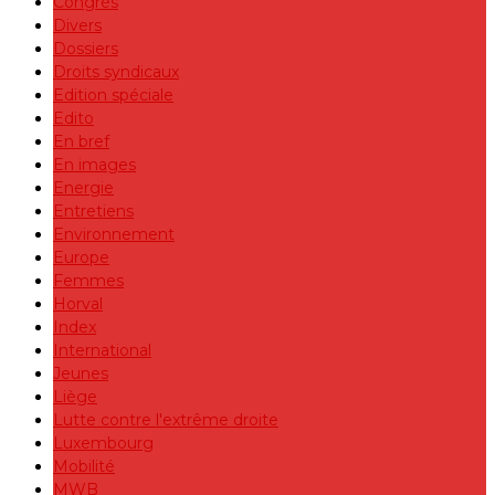
Congrès
Divers
Dossiers
Droits syndicaux
Edition spéciale
Edito
En bref
En images
Energie
Entretiens
Environnement
Europe
Femmes
Horval
Index
International
Jeunes
Liège
Lutte contre l'extrême droite
Luxembourg
Mobilité
MWB