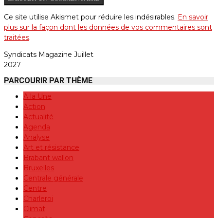
Ce site utilise Akismet pour réduire les indésirables.
En savoir
plus sur la façon dont les données de vos commentaires sont
traitées
.
Syndicats Magazine Juillet
2027
PARCOURIR PAR THÈME
A la Une
Action
Actualité
Agenda
Analyse
Art et résistance
Brabant wallon
Bruxelles
Centrale générale
Centre
Charleroi
Climat