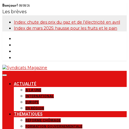
Skip
Bonjour!
08/08/26
to
Les brèves
content
Index: chute des prix du gaz et de l’électricité en avril
Index de mars 2025: hausse pour les fruits et le pain
Syndicats
Le magazine de la FGTB
ACTUALITÉ
Magazine
A LA UNE
INTERNATIONAL
EUROPE
EN RÉGION
THÉMATIQUES
RÉFORME CHÔMAGE
FORMATION GOUVERNEMENTALE