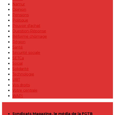
Namur
Opinion
Pensions
Politique
Pouvoir d'achat
Question-Réponse
Réforme chômage
Région
Santé
Sécurité sociale
SETCa
Social
Solidarité
Technologie
UBT
Vos droits
Votre centrale
WAPI
Syndicats Magazine, le média de la FGTB