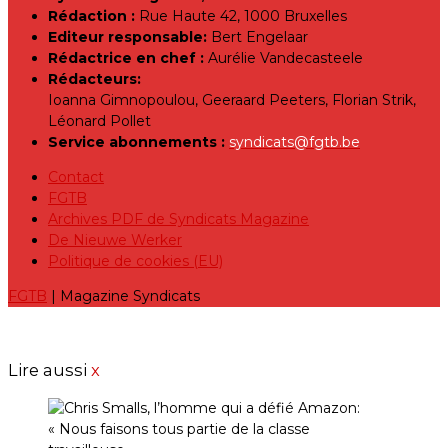
Rédaction :
Rue Haute 42, 1000 Bruxelles
Editeur responsable:
Bert Engelaar
Rédactrice en chef :
Aurélie Vandecasteele
Rédacteurs:
Ioanna Gimnopoulou, Geeraard Peeters, Florian Strik,
Léonard Pollet
Service abonnements :
syndicats@fgtb.be
Contact
FGTB
Archives PDF de Syndicats Magazine
De Nieuwe Werker
Politique de cookies (EU)
FGTB
| Magazine Syndicats
Lire aussi
x