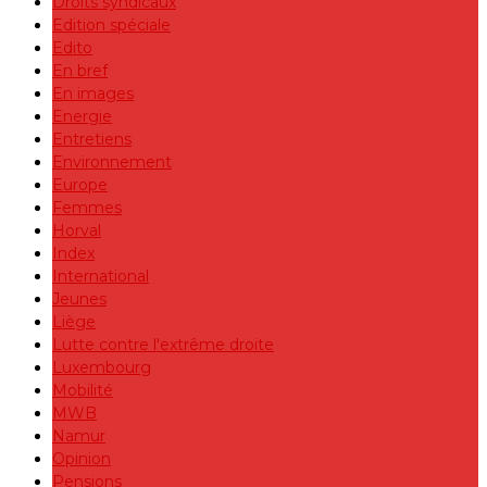
Droits syndicaux
Edition spéciale
Edito
En bref
En images
Energie
Entretiens
Environnement
Europe
Femmes
Horval
Index
International
Jeunes
Liège
Lutte contre l'extrême droite
Luxembourg
Mobilité
MWB
Namur
Opinion
Pensions