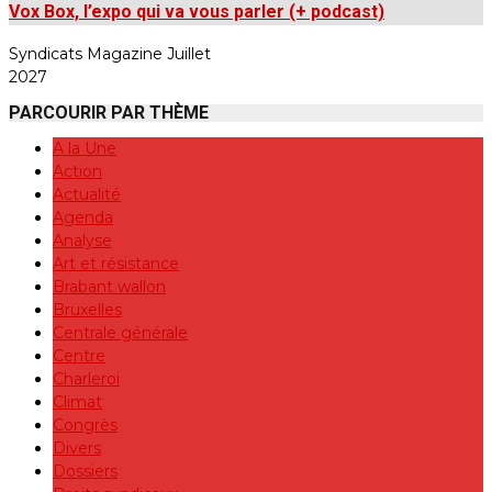
Vox Box, l’expo qui va vous parler (+ podcast)
Syndicats Magazine Juillet
2027
PARCOURIR PAR THÈME
A la Une
Action
Actualité
Agenda
Analyse
Art et résistance
Brabant wallon
Bruxelles
Centrale générale
Centre
Charleroi
Climat
Congrès
Divers
Dossiers