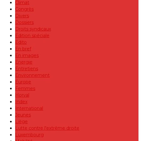
Climat
Congrès
Divers
Dossiers
Droits syndicaux
Edition spéciale
Edito
En bref
En images
Energie
Entretiens
Environnement
Europe
Femmes
Horval
Index
International
Jeunes
Liège
Lutte contre l'extrême droite
Luxembourg