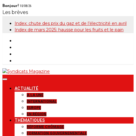
Skip
Bonjour!
10/08/26
to
Les brèves
content
Index: chute des prix du gaz et de l’électricité en avril
Index de mars 2025: hausse pour les fruits et le pain
Syndicats
Le magazine de la FGTB
ACTUALITÉ
Magazine
A LA UNE
INTERNATIONAL
EUROPE
EN RÉGION
THÉMATIQUES
RÉFORME CHÔMAGE
FORMATION GOUVERNEMENTALE