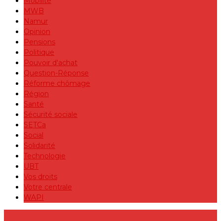
Mobilité
MWB
Namur
Opinion
Pensions
Politique
Pouvoir d'achat
Question-Réponse
Réforme chômage
Région
Santé
Sécurité sociale
SETCa
Social
Solidarité
Technologie
UBT
Vos droits
Votre centrale
WAPI