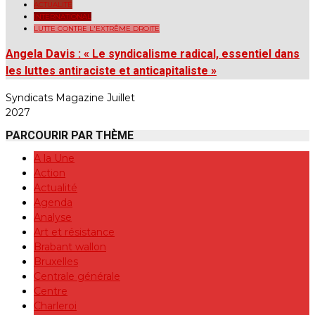
ACTUALITÉ
INTERNATIONAL
LUTTE CONTRE L'EXTRÊME DROITE
Angela Davis : « Le syndicalisme radical, essentiel dans
les luttes antiraciste et anticapitaliste »
Syndicats Magazine Juillet
2027
PARCOURIR PAR THÈME
A la Une
Action
Actualité
Agenda
Analyse
Art et résistance
Brabant wallon
Bruxelles
Centrale générale
Centre
Charleroi