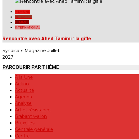
A LA UNE
ACTUALITÉ
FEMMES
INTERNATIONAL
Rencontre avec Ahed Tamimi : la gifle
Syndicats Magazine Juillet
2027
PARCOURIR PAR THÈME
A la Une
Action
Actualité
Agenda
Analyse
Art et résistance
Brabant wallon
Bruxelles
Centrale générale
Centre