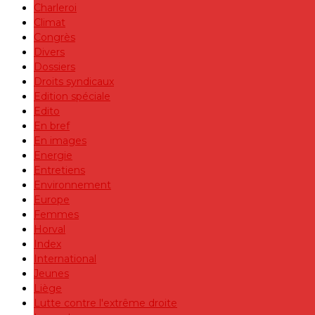
Charleroi
Climat
Congrès
Divers
Dossiers
Droits syndicaux
Edition spéciale
Edito
En bref
En images
Energie
Entretiens
Environnement
Europe
Femmes
Horval
Index
International
Jeunes
Liège
Lutte contre l'extrême droite