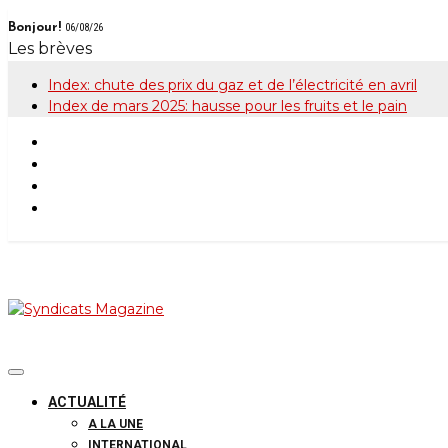
Skip
Bonjour!
06/08/26
to
Les brèves
content
Index: chute des prix du gaz et de l’électricité en avril
Index de mars 2025: hausse pour les fruits et le pain
Syndicats Maga
Le magazine de la FGTB
ACTUALITÉ
A LA UNE
INTERNATIONAL