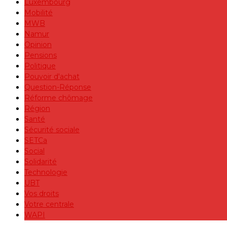
Luxembourg
Mobilité
MWB
Namur
Opinion
Pensions
Politique
Pouvoir d'achat
Question-Réponse
Réforme chômage
Région
Santé
Sécurité sociale
SETCa
Social
Solidarité
Technologie
UBT
Vos droits
Votre centrale
WAPI