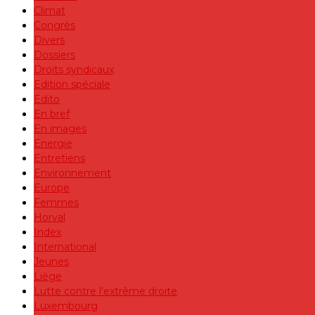
Climat
Congrès
Divers
Dossiers
Droits syndicaux
Edition spéciale
Edito
En bref
En images
Energie
Entretiens
Environnement
Europe
Femmes
Horval
Index
International
Jeunes
Liège
Lutte contre l'extrême droite
Luxembourg