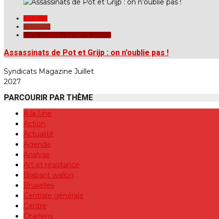
A LA UNE
ACTUALITÉ
LUTTE CONTRE L'EXTRÊME DROITE
Assassinats de Pot et Grijp : on n’oublie pas !
Syndicats Magazine Juillet
2027
PARCOURIR PAR THÈME
A la Une
Action
Actualité
Agenda
Analyse
Art et résistance
Brabant wallon
Bruxelles
Centrale générale
Centre
Charleroi