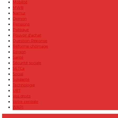
Mobilité
MWB
Namur
Opinion
Pensions
Politique
Pouvoir d'achat
Question-Réponse
Réforme chômage
Région
Santé
Sécurité sociale
SETCa
Social
Solidarité
Technologie
UBT
Vos droits
Votre centrale
WAPI