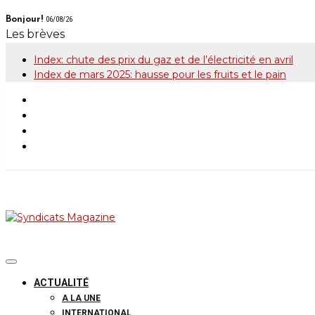
Skip
Bonjour!
06/08/26
to
Les brèves
content
Index: chute des prix du gaz et de l’électricité en avril
Index de mars 2025: hausse pour les fruits et le pain
Syndicats Maga
Le magazine de la FGTB
ACTUALITÉ
A LA UNE
INTERNATIONAL