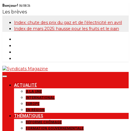
Skip
Bonjour!
06/08/26
to
Les brèves
content
Index: chute des prix du gaz et de l’électricité en avril
Index de mars 2025: hausse pour les fruits et le pain
Syndicats
Le magazine de la FGTB
ACTUALITÉ
Magazine
A LA UNE
INTERNATIONAL
EUROPE
EN RÉGION
THÉMATIQUES
RÉFORME CHÔMAGE
FORMATION GOUVERNEMENTALE