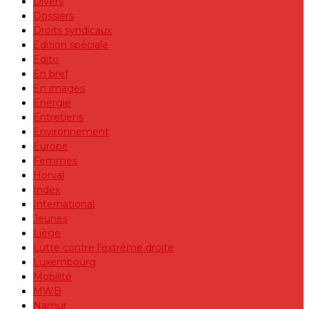
Divers
Dossiers
Droits syndicaux
Edition spéciale
Edito
En bref
En images
Energie
Entretiens
Environnement
Europe
Femmes
Horval
Index
International
Jeunes
Liège
Lutte contre l'extrême droite
Luxembourg
Mobilité
MWB
Namur