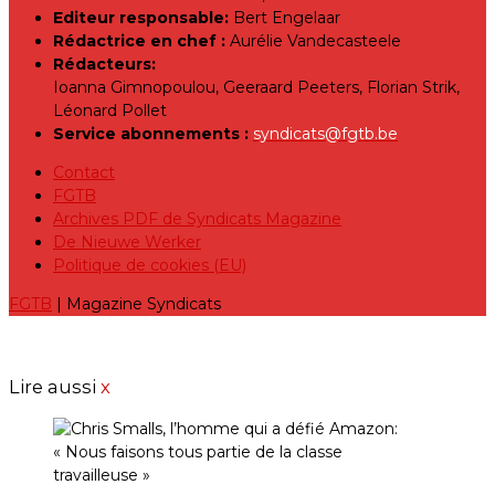
Editeur responsable:
Bert Engelaar
Rédactrice en chef :
Aurélie Vandecasteele
Rédacteurs:
Ioanna Gimnopoulou, Geeraard Peeters, Florian Strik,
Léonard Pollet
Service abonnements :
syndicats@fgtb.be
Contact
FGTB
Archives PDF de Syndicats Magazine
De Nieuwe Werker
Politique de cookies (EU)
FGTB
| Magazine Syndicats
Lire aussi
x