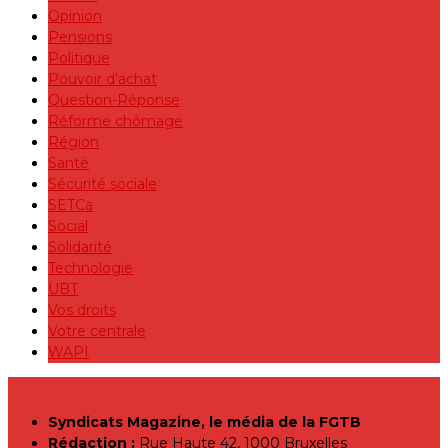
Opinion
Pensions
Politique
Pouvoir d'achat
Question-Réponse
Réforme chômage
Région
Santé
Sécurité sociale
SETCa
Social
Solidarité
Technologie
UBT
Vos droits
Votre centrale
WAPI
Syndicats Magazine, le média de la FGTB
Rédaction :
Rue Haute 42, 1000 Bruxelles