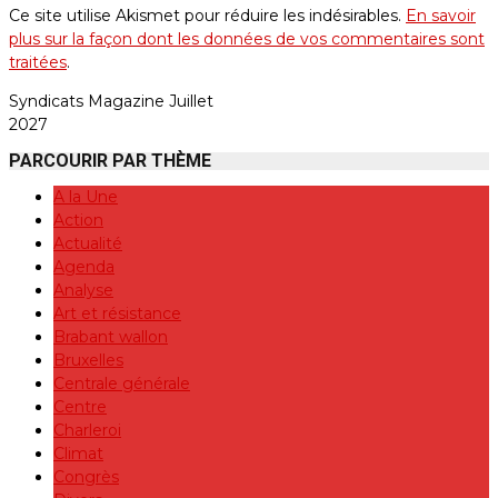
Ce site utilise Akismet pour réduire les indésirables.
En savoir
plus sur la façon dont les données de vos commentaires sont
traitées
.
Syndicats Magazine Juillet
2027
PARCOURIR PAR THÈME
A la Une
Action
Actualité
Agenda
Analyse
Art et résistance
Brabant wallon
Bruxelles
Centrale générale
Centre
Charleroi
Climat
Congrès