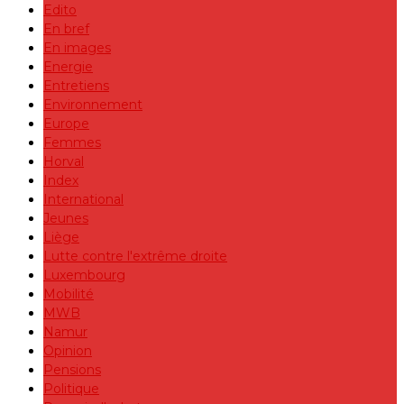
Edito
En bref
En images
Energie
Entretiens
Environnement
Europe
Femmes
Horval
Index
International
Jeunes
Liège
Lutte contre l'extrême droite
Luxembourg
Mobilité
MWB
Namur
Opinion
Pensions
Politique