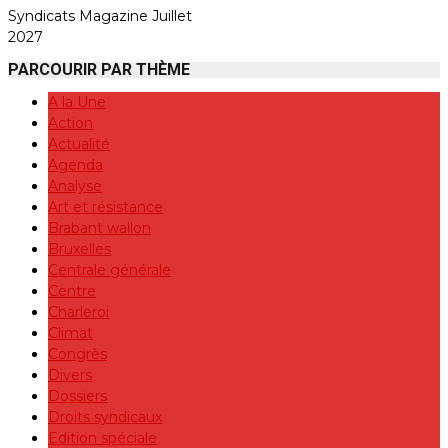
Syndicats Magazine Juillet
2027
PARCOURIR PAR THÈME
A la Une
Action
Actualité
Agenda
Analyse
Art et résistance
Brabant wallon
Bruxelles
Centrale générale
Centre
Charleroi
Climat
Congrès
Divers
Dossiers
Droits syndicaux
Edition spéciale