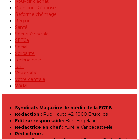
Pouvoir d'achat
Question-Réponse
Réforme chômage
Région
Santé
Sécurité sociale
SETCa
Social
Solidarité
Technologie
UBT
Vos droits
Votre centrale
WAPI
Syndicats Magazine, le média de la FGTB
Rédaction :
Rue Haute 42, 1000 Bruxelles
Editeur responsable:
Bert Engelaar
Rédactrice en chef :
Aurélie Vandecasteele
Rédacteurs: