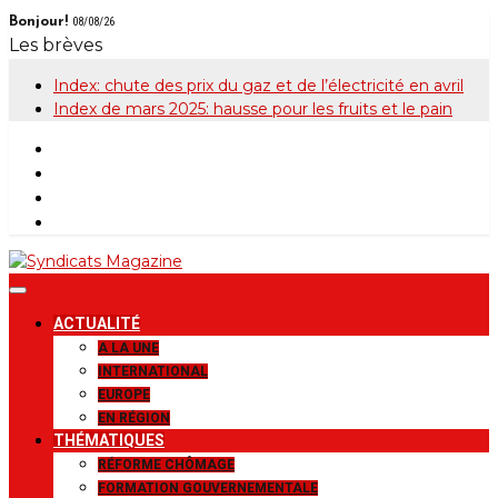
Skip
Bonjour!
08/08/26
to
Les brèves
content
Index: chute des prix du gaz et de l’électricité en avril
Index de mars 2025: hausse pour les fruits et le pain
Syndicats
Le magazine de la FGTB
ACTUALITÉ
Magazine
A LA UNE
INTERNATIONAL
EUROPE
EN RÉGION
THÉMATIQUES
RÉFORME CHÔMAGE
FORMATION GOUVERNEMENTALE