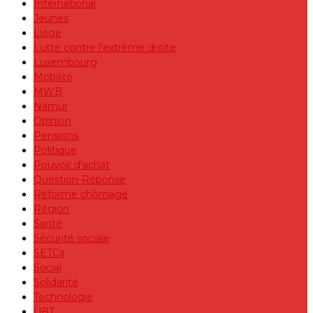
International
Jeunes
Liège
Lutte contre l'extrême droite
Luxembourg
Mobilité
MWB
Namur
Opinion
Pensions
Politique
Pouvoir d'achat
Question-Réponse
Réforme chômage
Région
Santé
Sécurité sociale
SETCa
Social
Solidarité
Technologie
UBT