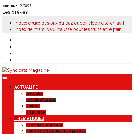
Skip
Bonjour!
09/08/26
to
Les brèves
content
Index: chute des prix du gaz et de l’électricité en avril
Index de mars 2025: hausse pour les fruits et le pain
Syndicats
Le magazine de la FGTB
ACTUALITÉ
Magazine
A LA UNE
INTERNATIONAL
EUROPE
EN RÉGION
THÉMATIQUES
RÉFORME CHÔMAGE
FORMATION GOUVERNEMENTALE