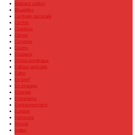
Brabant wallon
Bruxelles
Centrale générale
Centre
Charleroi
Climat
Congrès
Divers
Dossiers
Droits syndicaux
Edition spéciale
Edito
En bref
En images
Energie
Entretiens
Environnement
Europe
Femmes
Horval
Index