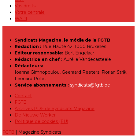
Vos droits
Votre centrale
WAPI
Syndicats Magazine, le média de la FGTB
Rédaction :
Rue Haute 42, 1000 Bruxelles
Editeur responsable:
Bert Engelaar
Rédactrice en chef :
Aurélie Vandecasteele
Rédacteurs:
Ioanna Gimnopoulou, Geeraard Peeters, Florian Strik,
Léonard Pollet
Service abonnements :
syndicats@fgtb.be
Contact
FGTB
Archives PDF de Syndicats Magazine
De Nieuwe Werker
Politique de cookies (EU)
FGTB
| Magazine Syndicats