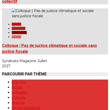
collectif
ACTION
ACTUALITÉ
BRUXELLES
CLIMAT
Colloque | Pas de justice climatique et sociale sans
justice fiscale
Syndicats Magazine Juillet
2027
PARCOURIR PAR THÈME
A la Une
Action
Actualité
Agenda
Analyse
Art et résistance