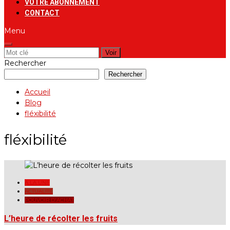
VOTRE ABONNEMENT
CONTACT
Menu
Rechercher:
Rechercher
Rechercher
Accueil
Blog
fléxibilité
fléxibilité
A LA UNE
ACTUALITÉ
POUVOIR D'ACHAT
L’heure de récolter les fruits