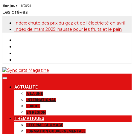
Skip
Bonjour!
10/08/26
to
Les brèves
content
Index: chute des prix du gaz et de l’électricité en avril
Index de mars 2025: hausse pour les fruits et le pain
Syndicats
Le magazine de la FGTB
ACTUALITÉ
Magazine
A LA UNE
INTERNATIONAL
EUROPE
EN RÉGION
THÉMATIQUES
RÉFORME CHÔMAGE
FORMATION GOUVERNEMENTALE