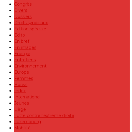
Congrès
Divers
Dossiers
Droits syndicaux
Edition spéciale
Edito
En bref
En images
Energie
Entretiens
Environnement
Europe
Femmes
Horval
Index
International
Jeunes
Liège
Lutte contre l'extrême droite
Luxembourg
Mobilité