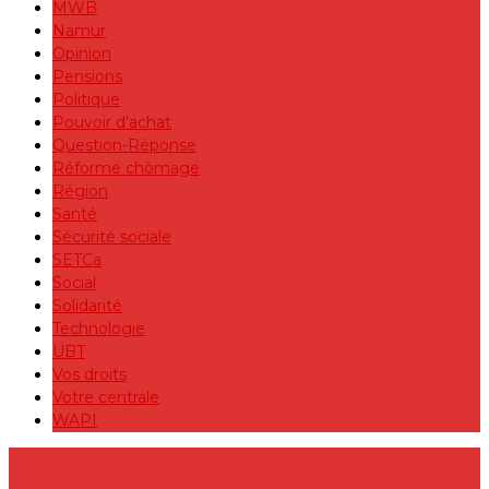
MWB
Namur
Opinion
Pensions
Politique
Pouvoir d'achat
Question-Réponse
Réforme chômage
Région
Santé
Sécurité sociale
SETCa
Social
Solidarité
Technologie
UBT
Vos droits
Votre centrale
WAPI