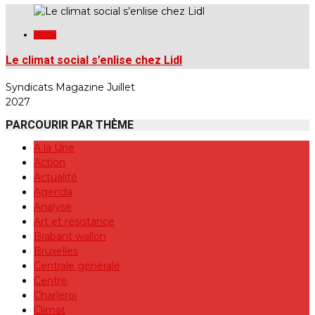
SETCA
Le climat social s’enlise chez Lidl
Syndicats Magazine Juillet
2027
PARCOURIR PAR THÈME
A la Une
Action
Actualité
Agenda
Analyse
Art et résistance
Brabant wallon
Bruxelles
Centrale générale
Centre
Charleroi
Climat